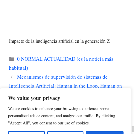
Impacto de la inteligencia artificial en la generación Z
Categorías
0 NORMAL ACTUALIDAD (es la noticia más
habitual)
Mecanismos de supervisión de sistemas de
Inteligencia Artificial: Human in the Loop, Human on
the Loop y Human in Command
We value your privacy
Actualización de inteligencia artificial – Noticias y
We use cookies to enhance your browsing experience, serve
opiniones sobre IA del 8 de mayo de 2026
personalised ads or content, and analyse our traffic. By clicking
"Accept All", you consent to our use of cookies.