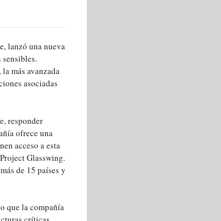
de, lanzó una nueva
 sensibles.
, la más avanzada
uciones asociadas
e, responder
añía ofrece una
enen acceso a esta
 Project Glasswing.
 más de 15 países y
lo que la compañía
turas críticas,