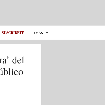
SUSCRÍBETE
+MÁS
ra’ del
úblico