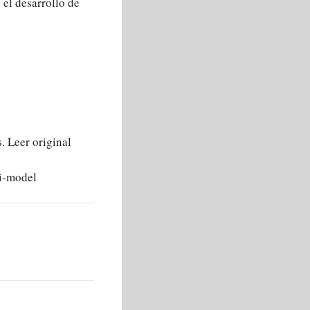
 el desarrollo de
eer original
i-model