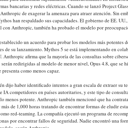
rmas bancarias y redes eléctricas. Cuando se lanzó Project Gla
a Anthropic de exagerar la amenaza para atraer atención. Sin em
thos han respaldado sus capacidades. El gobierno de EE. UU.,
al con Anthropic, también ha probado el modelo por preocupaci
establecido un acuerdo para probar los modelos más potentes de
es de su lanzamiento. Mythos 5 se está implementando en colab
. Anthropic afirma que la mayoría de las consultas sobre cibers
 serán redirigidas al modelo de menor nivel, Opus 4.8, que se h
se presenta como menos capaz.
 dijo haber identificado intentos a gran escala de extraer su t
 IA competidores en países autoritarios, y este tipo de consult
elo menos potente. Anthropic también mencionó que ha contrat
 más de 1,000 horas tratando de encontrar formas de eludir esta
como red-teaming. La compañía ejecutó un programa de recompe
sonas por encontrar fallos de seguridad. Nadie encontró una fo
modelo, según Anthropic.