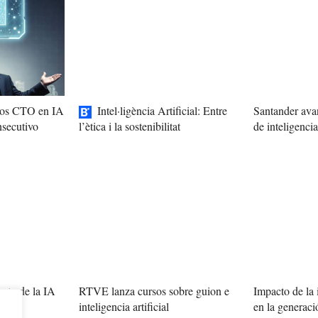
 los CTO en IA
Intel·ligència Artificial: Entre
Santander avan
de inteligencia 
nsecutivo
l’ètica i la sostenibilitat
cto de la IA
RTVE lanza cursos sobre guion e
Impacto de la i
uturo
inteligencia artificial
en la generac