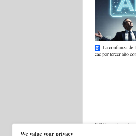
La confianza de
cae por tercer año co
RTVE analiza el impa
en el Telediario del f
We value your privacy