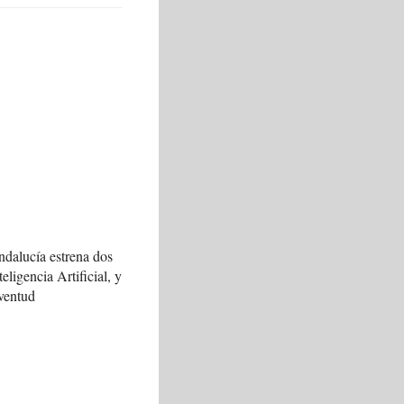
ndalucía estrena dos
teligencia Artificial, y
ventud