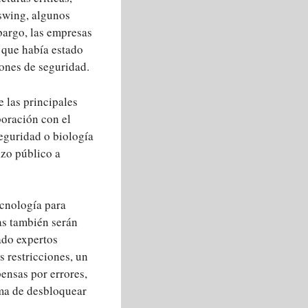
sswing, algunos
bargo, las empresas
 que había estado
ones de seguridad.
 las principales
oración con el
eguridad o biología
izo público a
ecnología para
as también serán
ado expertos
s restricciones, un
nsas por errores,
rma de desbloquear