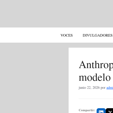
Saltar
al
contenido
VOCES
DIVULGADORES
Anthrop
modelo 
junio 22, 2026
por
adm
Compartir: