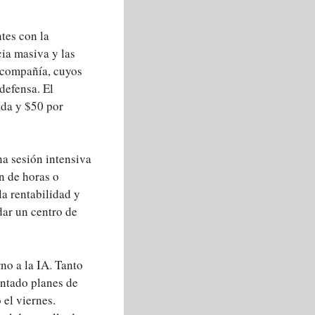
tes con la
cia masiva y las
a compañía, cuyos
defensa. El
ada y $50 por
na sesión intensiva
n de horas o
la rentabilidad y
ar un centro de
no a la IA. Tanto
ntado planes de
el viernes.