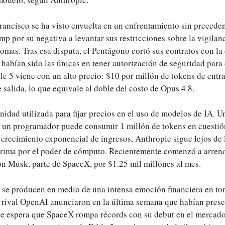
rancisco se ha visto envuelta en un enfrentamiento sin preceden
p por su negativa a levantar sus restricciones sobre la vigilan
omas. Tras esa disputa, el Pentágono cortó sus contratos con l
habían sido las únicas en tener autorización de seguridad para 
le 5 viene con un alto precio: $10 por millón de tokens de entr
 salida, lo que equivale al doble del costo de Opus 4.8.
nidad utilizada para fijar precios en el uso de modelos de IA. U
r un programador puede consumir 1 millón de tokens en cuestió
crecimiento exponencial de ingresos, Anthropic sigue lejos de 
rima por el poder de cómputo. Recientemente comenzó a arrend
on Musk, parte de SpaceX, por $1.25 mil millones al mes.
 se producen en medio de una intensa emoción financiera en tor
rival OpenAI anunciaron en la última semana que habían prese
se espera que SpaceX rompa récords con su debut en el mercado 