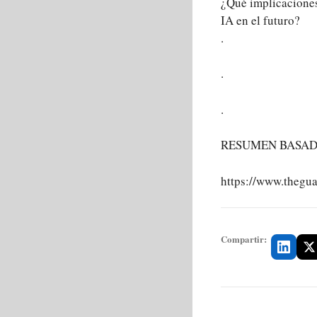
¿Qué implicaciones 
IA en el futuro?
.
.
.
RESUMEN BASADO 
https://www.thegu
Compartir: