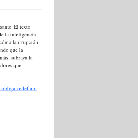
ante. El texto
e la inteligencia
 cómo la irrupción
ando que la
más, subraya la
alores que
obliga-redefinir-