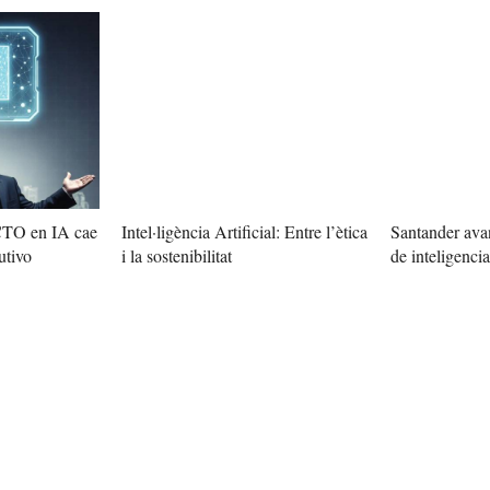
 CTO en IA cae
Intel·ligència Artificial: Entre l’ètica
Santander avan
utivo
i la sostenibilitat
de inteligencia 