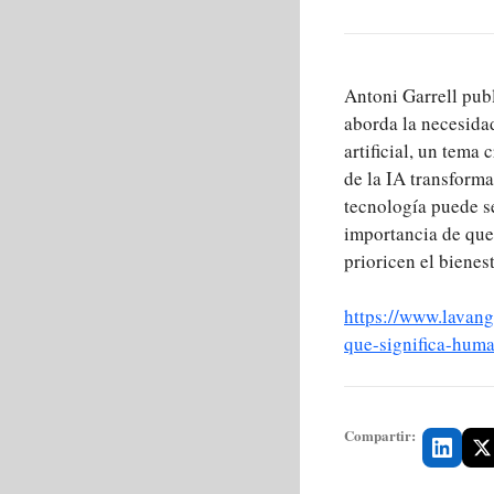
Antoni Garrell pub
aborda la necesidad
artificial, un tema
de la IA transform
tecnología puede s
importancia de que 
prioricen el bienes
https://www.lavang
que-significa-hum
Compartir: