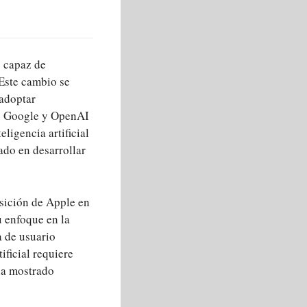
s capaz de
Este cambio se
 adoptar
omo Google y OpenAI
ligencia artificial
ado en desarrollar
sición de Apple en
u enfoque en la
a de usuario
ificial requiere
ha mostrado