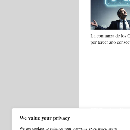
La confianza de los
por tercer año consec
RTVE analiza el impa
en el Telediario del f
We value your privacy
We use cookies to enhance your browsing experience, serve
Categorías