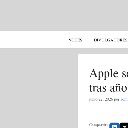
Saltar
al
contenido
VOCES
DIVULGADORES
Apple se
tras año
junio 22, 2026
por
adm
Compartir: