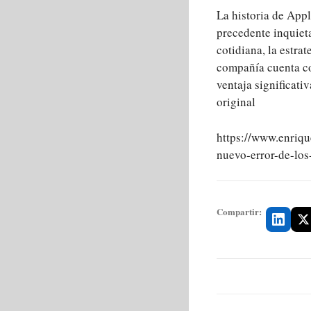
La historia de Appl
precedente inquietan
cotidiana, la estra
compañía cuenta co
ventaja significativ
original
https://www.enrique
nuevo-error-de-los
Compartir: