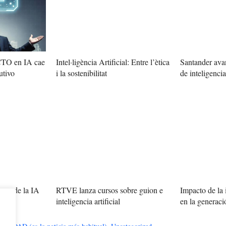
 CTO en IA cae
Intel·ligència Artificial: Entre l’ètica
Santander avan
utivo
i la sostenibilitat
de inteligencia 
cto de la IA
RTVE lanza cursos sobre guion e
Impacto de la i
uturo
inteligencia artificial
en la generac