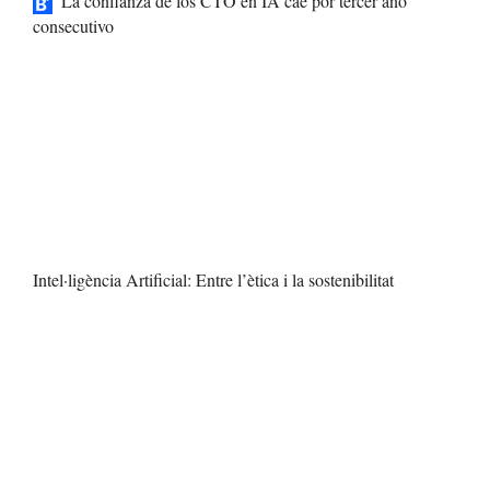
La confianza de los CTO en IA cae por tercer año
consecutivo
Intel·ligència Artificial: Entre l’ètica i la sostenibilitat