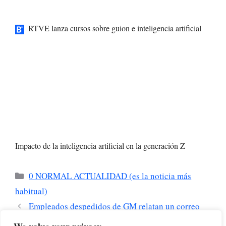
RTVE lanza cursos sobre guion e inteligencia artificial
Impacto de la inteligencia artificial en la generación Z
Categorías
0 NORMAL ACTUALIDAD (es la noticia más
habitual)
Empleados despedidos de GM relatan un correo
ominoso, indemnización y el papel de la IA