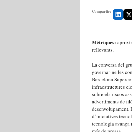
Compartir:
Mètriques:
aproxim
rellevants.
La conversa del gru
governar-ne les co
Barcelona Supercom
infraestructures ci
sobre els riscos asso
advertiments de filò
desenvolupament. En
d’iniciatives tecno
tecnologia avança m
més de pressa.