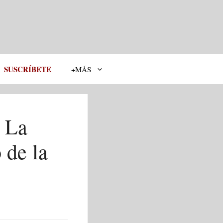
SUSCRÍBETE
+MÁS
: La
 de la