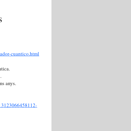
s
ador-cuantico.html
tica.
.
ms anys.
6013123066458112-