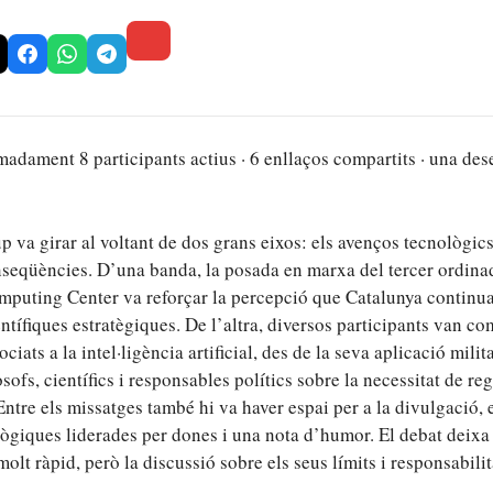
adament 8 participants actius · 6 enllaços compartits · una des
p va girar al voltant de dos grans eixos: els avenços tecnològics 
nseqüències. D’una banda, la posada en marxa del tercer ordina
puting Center va reforçar la percepció que Catalunya continu
entífiques estratègiques. De l’altra, diversos participants van c
ciats a la intel·ligència artificial, des de la seva aplicació milita
sofs, científics i responsables polítics sobre la necessitat de reg
tre els missatges també hi va haver espai per a la divulgació,
lògiques liderades per dones i una nota d’humor. El debat deixa 
olt ràpid, però la discussió sobre els seus límits i responsabili