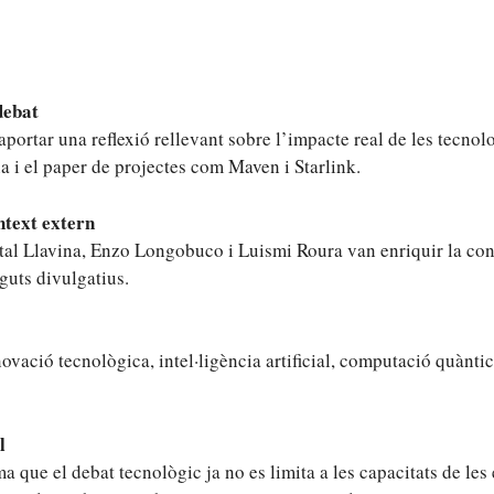
debat
aportar una reflexió rellevant sobre l’impacte real de les tecnolo
 i el paper de projectes com Maven i Starlink.
ntext extern
tal Llavina, Enzo Longobuco i Luismi Roura van enriquir la con
nguts divulgatius.
novació tecnològica, intel·ligència artificial, computació quàntic
l
a que el debat tecnològic ja no es limita a les capacitats de les