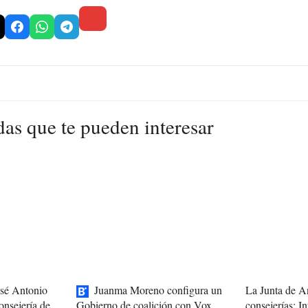
das que te pueden interesar
osé Antonio
Juanma Moreno configura un
La Junta de A
onsejería de
consejerías: In
Gobierno de coalición con Vox