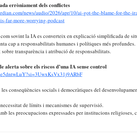
ada erròniament dels conflictes
rdian.com/news/audio/2026/apr/10/ai-got-the-blame-for-the-ir
is-far-more-worrying-podcast
 com sovint la IA es converteix en explicació simplificada de s
nta cap a responsabilitats humanes i polítiques més profundes.
t sobre transparència i atribució de responsabilitats.
e alerta sobre els riscos d’una IA sense control
/2Ge5dntwLuY?si=3UwxKsVx31j9ARbF
a les conseqüències socials i democràtiques del desenvolupament
 necessitat de límits i mecanismes de supervisió.
mb les preocupacions expressades per institucions religioses, ci