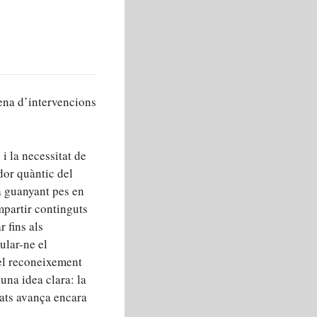
ena d’intervencions
i la necessitat de
dor quàntic del
a guanyant pes en
ompartir continguts
r fins als
ular-ne el
 el reconeixement
una idea clara: la
tats avança encara