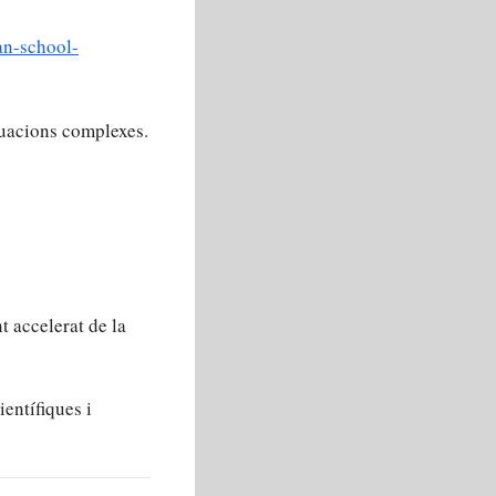
an-school-
ituacions complexes.
 accelerat de la
entífiques i