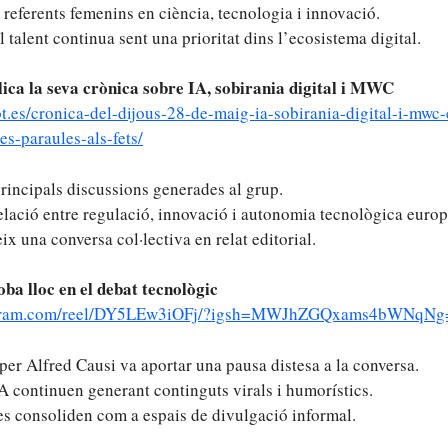
referents femenins en ciència, tecnologia i innovació.
l talent continua sent una prioritat dins l’ecosistema digital.
ica la seva crònica sobre IA, sobirania digital i MWC
ot.es/cronica-del-dijous-28-de-maig-ia-sobirania-digital-i-mwc
es-paraules-als-fets/
principals discussions generades al grup.
 relació entre regulació, innovació i autonomia tecnològica europ
ix una conversa col·lectiva en relat editorial.
a lloc en el debat tecnològic
tagram.com/reel/DY5LEw3iOFj/?igsh=MWJhZGQxams4bWNqNg
per Alfred Causi va aportar una pausa distesa a la conversa.
IA continuen generant continguts virals i humorístics.
es consoliden com a espais de divulgació informal.