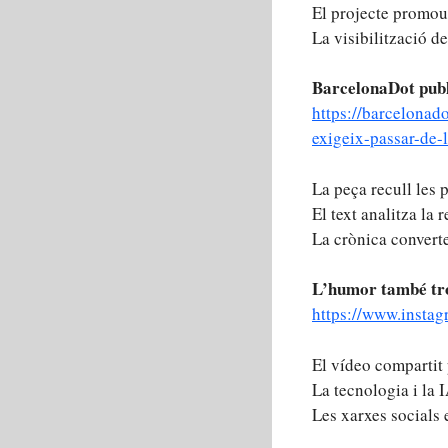
El projecte promou 
La visibilització de
BarcelonaDot publ
https://barcelonad
exigeix-passar-de-l
La peça recull les 
El text analitza la
La crònica converte
L’humor també trob
https://www.ins
El vídeo compartit 
La tecnologia i la 
Les xarxes socials 