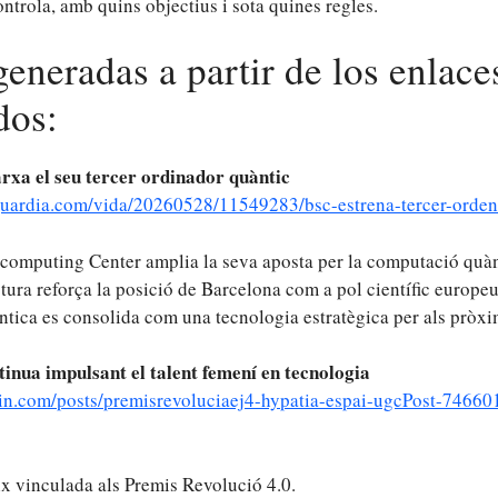
ontrola, amb quins objectius i sota quines regles.
generadas a partir de los enlace
dos:
rxa el seu tercer ordinador quàntic
guardia.com/vida/20260528/11549283/bsc-estrena-tercer-orden
computing Center amplia la seva aposta per la computació quàn
tura reforça la posició de Barcelona com a pol científic europeu
tica es consolida com una tecnologia estratègica per als pròxi
inua impulsant el talent femení en tecnologia
din.com/posts/premisrevoluciaej4-hypatia-espai-ugcPost-746
ix vinculada als Premis Revolució 4.0.