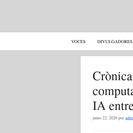
Saltar
al
contenido
VOCES
DIVULGADORES
Crònica
computac
IA entre
junio 22, 2026
por
adm