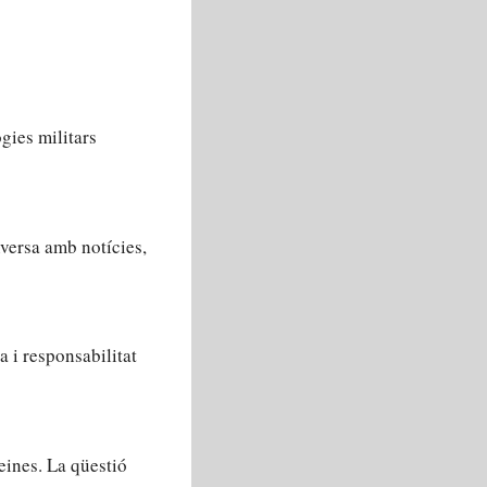
gies militars
versa amb notícies,
a i responsabilitat
 eines. La qüestió