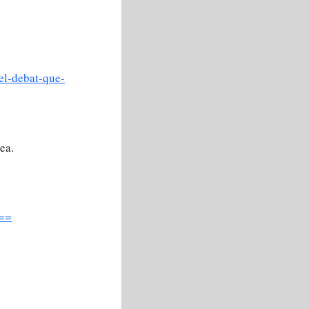
-el-debat-que-
ea.
==