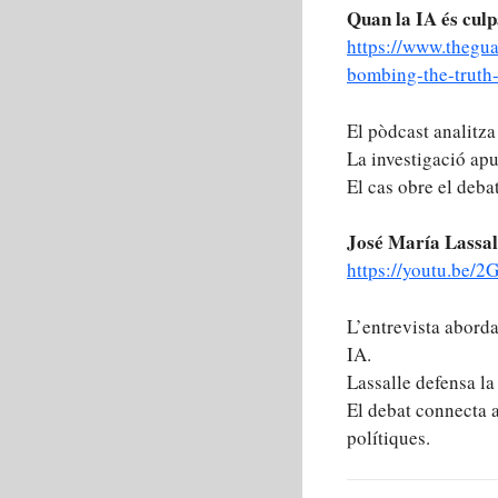
Quan la IA és culp
https://www.thegua
bombing-the-truth-
El pòdcast analitza
La investigació apu
El cas obre el deba
José María Lassall
https://youtu.be
L’entrevista abord
IA.
Lassalle defensa la
El debat connecta a
polítiques.