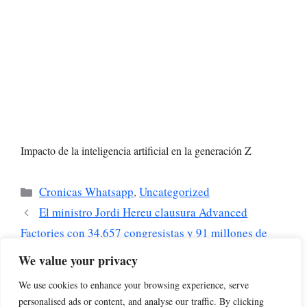
Impacto de la inteligencia artificial en la generación Z
Categorías
Cronicas Whatsapp
,
Uncategorized
El ministro Jordi Hereu clausura Advanced
Factories con 34.657 congresistas y 91 millones de
impacto económico
We value your privacy
Una vulnerabilidad en el kernel de Linux pone en
We use cookies to enhance your browsing experience, serve
riesgo el acceso root
personalised ads or content, and analyse our traffic. By clicking