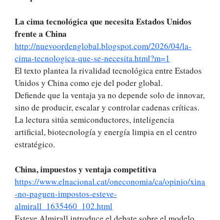
La cima tecnológica que necesita Estados Unidos
frente a China
http://nuevoordenglobal.blogspot.com/2026/04/la-
cima-tecnologica-que-se-necesita.html?m=1
El texto plantea la rivalidad tecnológica entre Estados
Unidos y China como eje del poder global.
Defiende que la ventaja ya no depende solo de innovar,
sino de producir, escalar y controlar cadenas críticas.
La lectura sitúa semiconductores, inteligencia
artificial, biotecnología y energía limpia en el centro
estratégico.
China, impuestos y ventaja competitiva
https://www.elnacional.cat/oneconomia/ca/opinio/xina
-no-paguen-impostos-esteve-
almirall_1635460_102.html
Esteve Almirall introduce el debate sobre el modelo