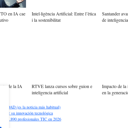
 CTO en IA cae
Intel·ligència Artificial: Entre l’ètica
Santander avan
utivo
i la sostenibilitat
de inteligencia 
cto de la IA
RTVE lanza cursos sobre guion e
Impacto de la i
uturo
inteligencia artificial
en la generac
DAD (es la noticia más habitual)
io por su innovación tecnológica
on 135.890 profesionales TIC en 2026