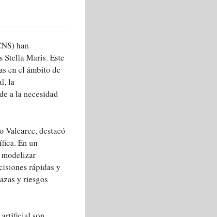
CNS) han
Stella Maris. Este
as en el ámbito de
l, la
nde a la necesidad
o Valcarce, destacó
ífica. En un
e modelizar
isiones rápidas y
azas y riesgos
artificial son