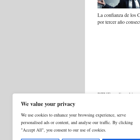
La confianza de los
por tercer año consec
RTVE analiza el impa
en el Telediario del f
We value your privacy
We use cookies to enhance your browsing experience, serve
Categorías
0 NORMAL ACTUALI
personalised ads or content, and analyse our traffic. By clicking
Eurecat recibe prem
"Accept All", you consent to our use of cookies.
Barcelona cuenta c