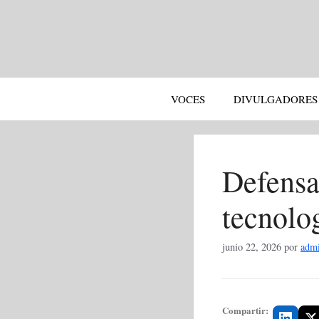
Saltar
al
contenido
VOCES
DIVULGADORES
Defensa
tecnolo
junio 22, 2026
por
adm
Compartir: