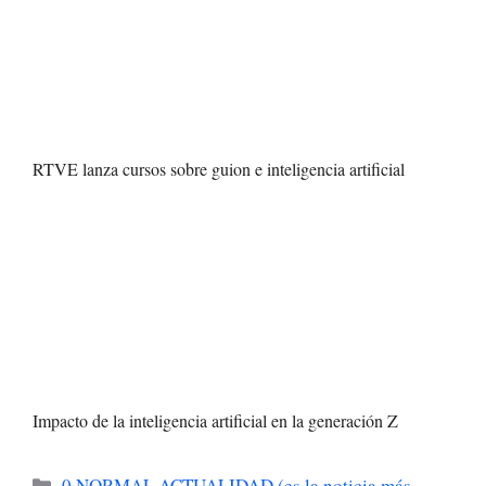
RTVE lanza cursos sobre guion e inteligencia artificial
Impacto de la inteligencia artificial en la generación Z
Categorías
0 NORMAL ACTUALIDAD (es la noticia más