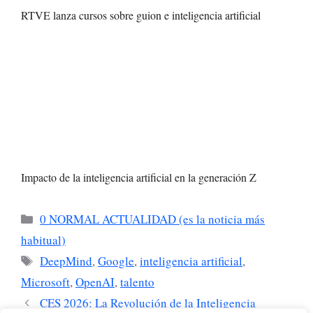
RTVE lanza cursos sobre guion e inteligencia artificial
Impacto de la inteligencia artificial en la generación Z
Categorías
0 NORMAL ACTUALIDAD (es la noticia más
habitual)
Etiquetas
DeepMind
,
Google
,
inteligencia artificial
,
Microsoft
,
OpenAI
,
talento
CES 2026: La Revolución de la Inteligencia