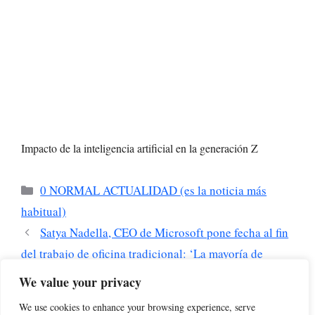
Impacto de la inteligencia artificial en la generación Z
Categorías
0 NORMAL ACTUALIDAD (es la noticia más
habitual)
Satya Nadella, CEO de Microsoft pone fecha al fin
del trabajo de oficina tradicional: ‘La mayoría de
tareas se automatizarán en 18 meses’
We value your privacy
Cuando la IA se equivoque en serio (y lo hará),
We use cookies to enhance your browsing experience, serve