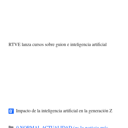
RTVE lanza cursos sobre guion e inteligencia artificial
Impacto de la inteligencia artificial en la generación Z
Categorías
0 NORMAL ACTUALIDAD (es la noticia más