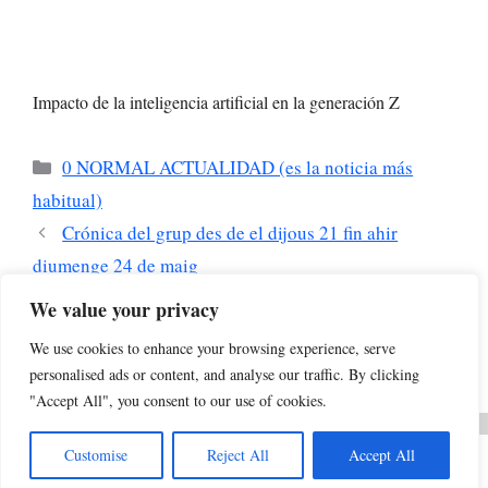
Impacto de la inteligencia artificial en la generación Z
Categorías
0 NORMAL ACTUALIDAD (es la noticia más
habitual)
Crónica del grup des de el dijous 21 fin ahir
diumenge 24 de maig
León XIV pide en su primera encíclica como papa
We value your privacy
«desarmar» a la inteligencia artificial y advierte de sus
We use cookies to enhance your browsing experience, serve
peligros
personalised ads or content, and analyse our traffic. By clicking
"Accept All", you consent to our use of cookies.
Customise
Reject All
Accept All
© 2026 BARCELONADOT.es
• Creado con
GeneratePress