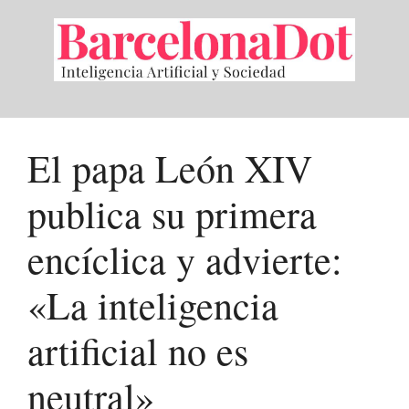
Saltar
al
contenido
El papa León XIV
publica su primera
encíclica y advierte:
«La inteligencia
artificial no es
neutral»