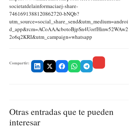
societatdelainformaciaej-share-
7461691388120862720-bNQb?
utm_source=social_share_send&utm_medium=androi
d_app&rcm=ACoAAAcbotoBjpSn4UorfHinw52WAw2
2o6q2KRI&utm_campaign=whatsapp
Compartir:
Otras entradas que te pueden
interesar