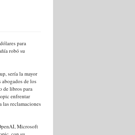
 dólares para
añía robó su
up, sería la mayor
s abogados de los
o de libros para
ropic enfrentar
ía las reclamaciones
 OpenAI, Microsoft
opic, con su