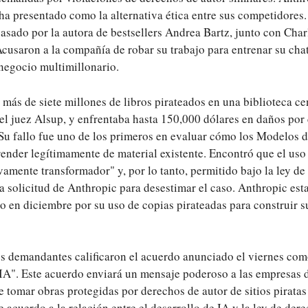
 ha presentado como la alternativa ética entre sus competidores
asado por la autora de bestsellers Andrea Bartz, junto con Cha
cusaron a la compañía de robar su trabajo para entrenar su cha
 negocio multimillonario.
ás de siete millones de libros pirateados en una biblioteca cen
del juez Alsup, y enfrentaba hasta 150,000 dólares en daños por
 Su fallo fue uno de los primeros en evaluar cómo los Modelos
nder legítimamente de material existente. Encontró que el uso d
vamente transformador" y, por lo tanto, permitido bajo la ley de
a solicitud de Anthropic para desestimar el caso. Anthropic es
io en diciembre por su uso de copias pirateadas para construir s
s demandantes calificaron el acuerdo anunciado el viernes com
a IA". Este acuerdo enviará un mensaje poderoso a las empresas d
 tomar obras protegidas por derechos de autor de sitios piratas 
 acuerdo a la relación entre el desarrollo de IA y la ley de dere