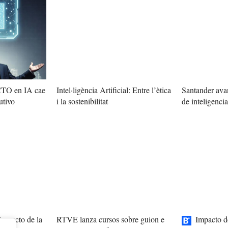
 CTO en IA cae
Intel·ligència Artificial: Entre l’ètica
Santander avan
utivo
i la sostenibilitat
de inteligencia 
impacto de la
RTVE lanza cursos sobre guion e
Impacto de