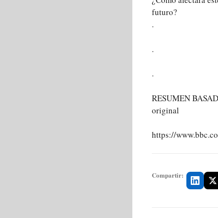
futuro?
.
.
.
RESUMEN BASADO 
original
https://www.bbc.c
Compartir: