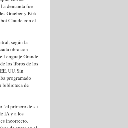
. La demanda fue
rles Graeber y Kirk
tbot Claude con el
tral, según la
 cada obra con
 de Lenguaje Grande
e los libros de los
 EE. UU. Sin
taba programado
u biblioteca de
o "el primero de su
e IA y a los
es incorrecto.
chos de autor en el