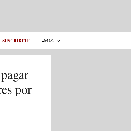
SUSCRÍBETE
+MÁS
 pagar
res por