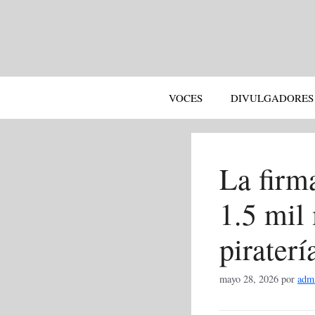
Saltar
al
contenido
VOCES
DIVULGADORES
La firm
1.5 mil 
piraterí
mayo 28, 2026
por
adm