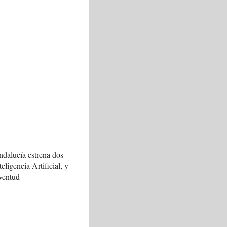
ndalucía estrena dos
teligencia Artificial, y
ventud