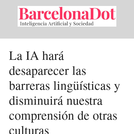
Saltar
al
contenido
La IA hará
desaparecer las
barreras lingüísticas y
disminuirá nuestra
comprensión de otras
culturas