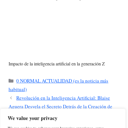
Impacto de la inteligencia artificial en la generación Z
Categorías
0 NORMAL ACTUALIDAD (es la noticia más
habitual)
Revolución en la Inteligencia Artificial: Blaise
Aguera Desvela el Secreto Detrás de la Creación de
Modelos Más Grandes
We value your privacy
El Impacto Oculto de la IA en el Empleo: ¿Menos