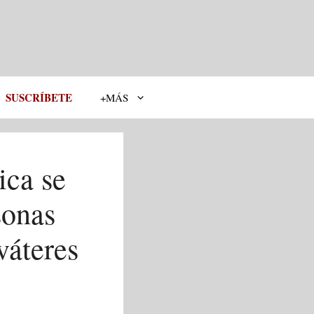
SUSCRÍBETE
+MÁS
ica se
sonas
váteres