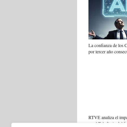
La confianza de los
por tercer año consec
RTVE analiza el impa
en el Telediario del f