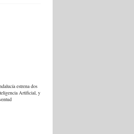
ndalucía estrena dos
teligencia Artificial, y
ventud