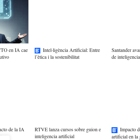
 CTO en IA cae
Intel·ligència Artificial: Entre
Santander avan
utivo
de inteligencia 
l’ètica i la sostenibilitat
cto de la IA
RTVE lanza cursos sobre guion e
Impacto de
uturo
inteligencia artificial
artificial en l