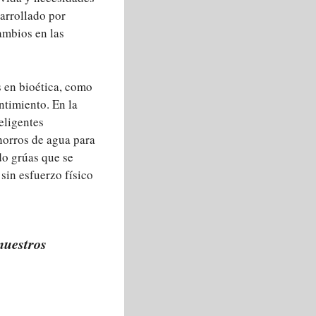
sarrollado por
ambios en las
s en bioética, como
ntimiento. En la
eligentes
chorros de agua para
do grúas que se
 sin esfuerzo físico
nuestros