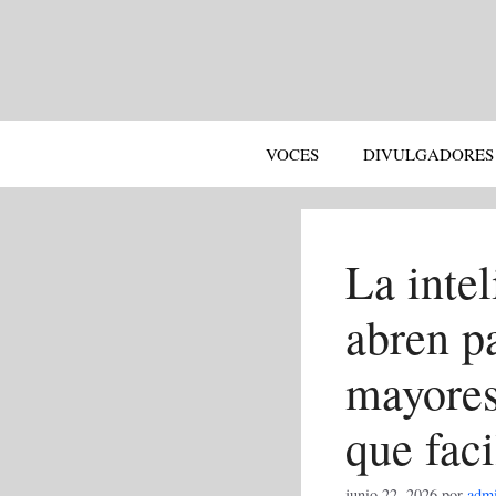
Saltar
al
contenido
VOCES
DIVULGADORES
La intel
abren p
mayores:
que faci
junio 22, 2026
por
adm