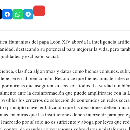
fica Humanitas del papa León XIV aborda la inteligencia artific
anidad, destacando su potencial para mejorar la vida, pero tam
gualdades y exclusión social.
cíclica, clasifica algoritmos y datos como bienes comunes, sub
debe servir al bien común. Reconoce que bienes inmateriales c
e por normas que aseguren su acceso a todos. La verdad tambié
almente ante la desinformación que puede amplificarse con la I
visibles los criterios de selección de contenidos en redes socia
tro principio clave, enfatizando que las decisiones deben tomar
onas, mientras que las instituciones deben intervenir para protege
l mercado por sí solo no es suficiente y aboga por leyes que re
el control de grandes corporaciones sobre datos y plataformas. 