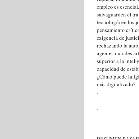
empleo es esencial
salvaguarden el tra
tecnología en los j
pensamiento crítico
exigencia de justic
rechazando la auto
agentes morales art
superior a la intel
capacidad de establ
¿Cómo puede la Igle
más digitalizado?
.
.
.
RESUMEN BASADO 