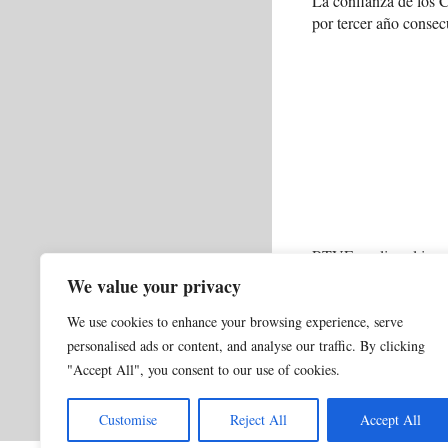
La confianza de los
por tercer año consec
RTVE analiza el impa
en el Telediario del f
We value your privacy
We use cookies to enhance your browsing experience, serve
Categorías
0 NORMAL ACTUALI
personalised ads or content, and analyse our traffic. By clicking
Inteligencia Artifici
"Accept All", you consent to our use of cookies.
Por qué la primera 
Customise
Reject All
Accept All