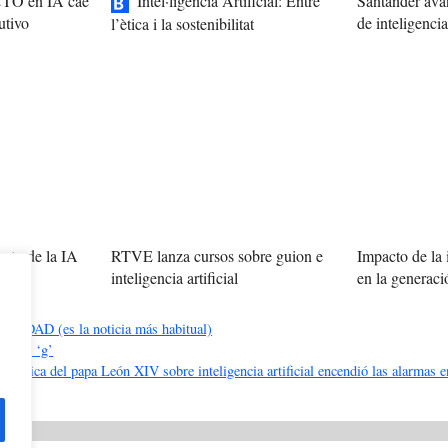
 CTO en IA cae
Intel·ligència Artificial: Entre
Santander avan
utivo
de inteligencia 
l’ètica i la sostenibilitat
cto de la IA
RTVE lanza cursos sobre guion e
Impacto de la i
uturo
inteligencia artificial
en la generac
DAD (es la noticia más habitual)
al con ‘g’
encíclica del papa León XIV sobre inteligencia artificial encendió las alarmas e