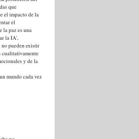
idas que
e el impacto de la
ntar el
e la paz es una
r la IA',
 no pueden existir
s cualitativamente
mocionales y de la
en un mundo cada vez
cha no