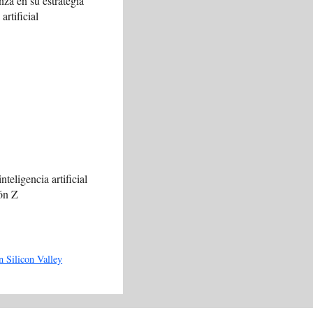
za en su estrategia
artificial
nteligencia artificial
ión Z
n Silicon Valley