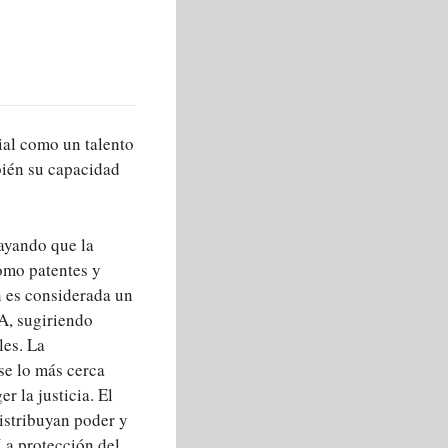
ial como un talento
bién su capacidad
rayando que la
omo patentes y
n es considerada un
A, sugiriendo
les. La
se lo más cerca
r la justicia. El
distribuyan poder y
La protección del