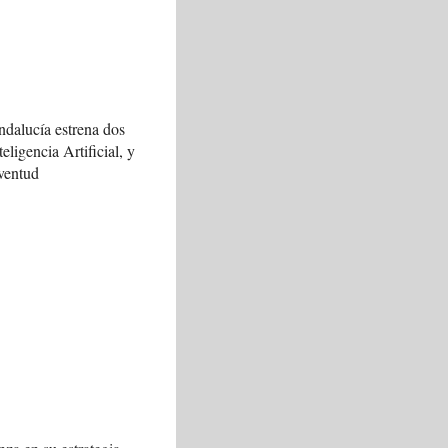
ndalucía estrena dos
teligencia Artificial, y
ventud