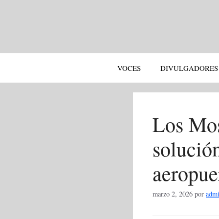
Saltar
al
contenido
VOCES
DIVULGADORES
Los Mo
solución
aeropue
marzo 2, 2026
por
adm