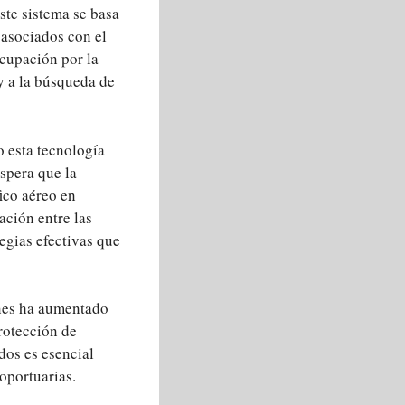
ste sistema se basa
 asociados con el
ocupación por la
y a la búsqueda de
 esta tecnología
espera que la
ico aéreo en
ación entre las
egias efectivas que
ones ha aumentado
protección de
dos es esencial
roportuarias.