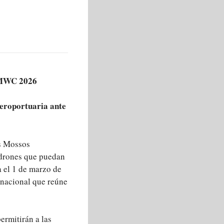
l MWC 2026
aeroportuaria ante
os Mossos
 drones que puedan
 el 1 de marzo de
rnacional que reúne
ermitirán a las