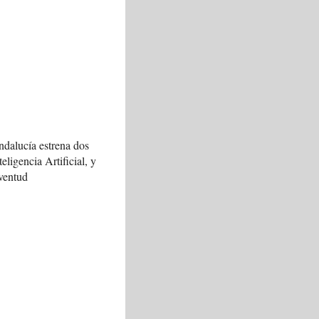
ndalucía estrena dos
teligencia Artificial, y
ventud