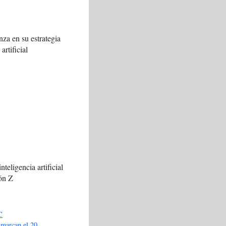
za en su estrategia
artificial
nteligencia artificial
ión Z
C
 marcan el 20