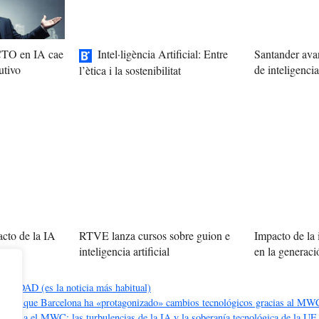
 CTO en IA cae
Intel·ligència Artificial: Entre
Santander avan
utivo
de inteligencia 
l’ètica i la sostenibilitat
cto de la IA
RTVE lanza cursos sobre guion e
Impacto de la i
uturo
inteligencia artificial
en la generac
DAD (es la noticia más habitual)
 dice que Barcelona ha «protagonizado» cambios tecnológicos gracias al MW
ciona el MWC: las turbulencias de la IA y la soberanía tecnológica de la UE