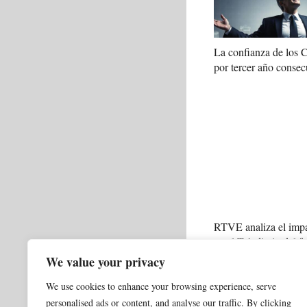
La confianza de los
por tercer año consec
RTVE analiza el impa
en el Telediario del f
We value your privacy
Categorías
0 NORMAL ACTUALI
We use cookies to enhance your browsing experience, serve
Fajula (MWCapital)
personalised ads or content, and analyse our traffic. By clicking
Trump también condi