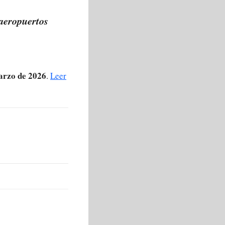
aeropuertos
arzo de 2026
.
Leer