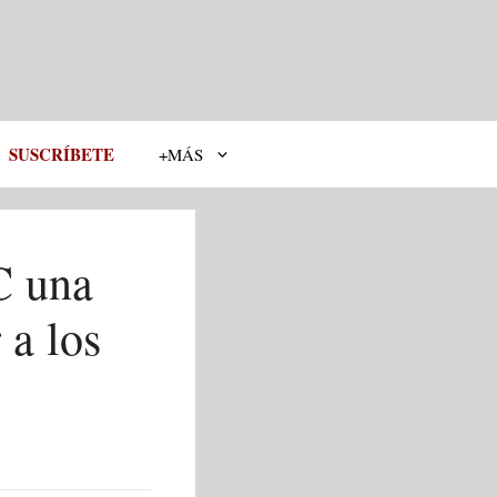
SUSCRÍBETE
+MÁS
C una
 a los