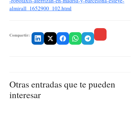
-robotaxis-aterrizan-en-madrid-y-barcelona-esteve-
almirall_1652900_102.html
Compartir:
Otras entradas que te pueden
interesar