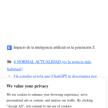
Impacto de la inteligencia artificial en la generación Z
Categorías
0 NORMAL ACTUALIDAD (es la noticia más
habitual)
Un estudio revela que ChatGPT te discrimina por
tu edad: “No siempre es capaz de evitar el edadismo”
We value your privacy
Las universidades católicas de Pa. Occidental
We use cookies to enhance your browsing experience, serve
reaccionan a la encíclica sobre IA del Papa León XIV
personalised ads or content, and analyse our traffic. By clicking
"Accept All", you consent to our use of cookies.