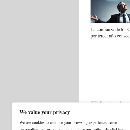
La confianza de los
por tercer año consec
RTVE analiza el impa
en el Telediario del f
We value your privacy
We use cookies to enhance your browsing experience, serve
Categorías
0 NORMAL ACTUALI
personalised ads or content, and analyse our traffic. By clicking