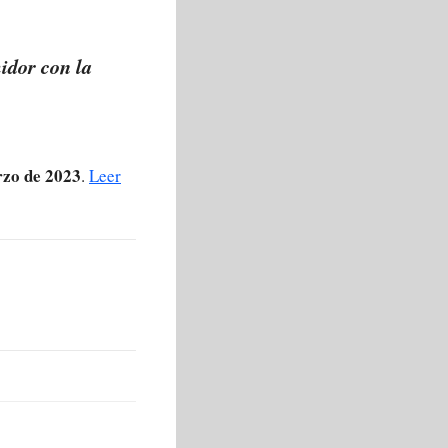
idor con la
rzo de 2023
.
Leer