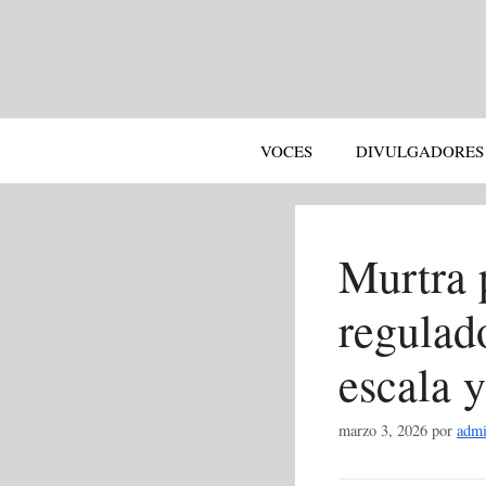
Saltar
al
contenido
VOCES
DIVULGADORES
Murtra p
regulad
escala 
marzo 3, 2026
por
adm