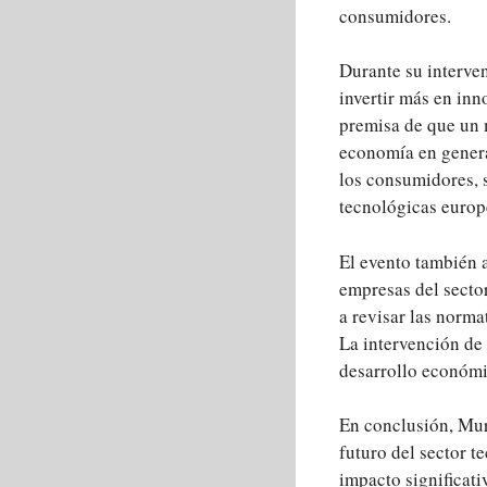
consumidores.
Durante su interven
invertir más en inn
premisa de que un 
economía en genera
los consumidores, 
tecnológicas europe
El evento también 
empresas del sector
a revisar las norma
La intervención de 
desarrollo económic
En conclusión, Murt
futuro del sector t
impacto significati