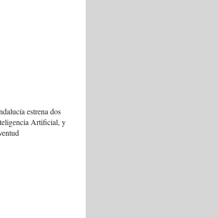
ndalucía estrena dos
teligencia Artificial, y
ventud