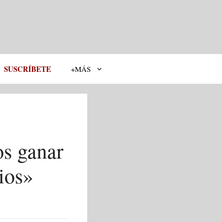
SUSCRÍBETE
+MÁS
os ganar
ios»