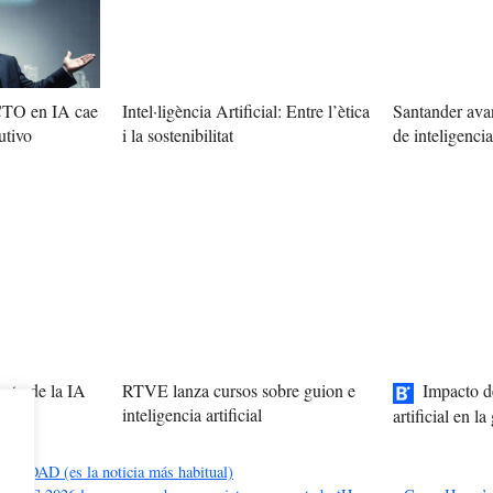
 CTO en IA cae
Intel·ligència Artificial: Entre l’ètica
Santander avan
utivo
i la sostenibilitat
de inteligencia 
cto de la IA
RTVE lanza cursos sobre guion e
Impacto de
uturo
inteligencia artificial
artificial en l
DAD (es la noticia más habitual)