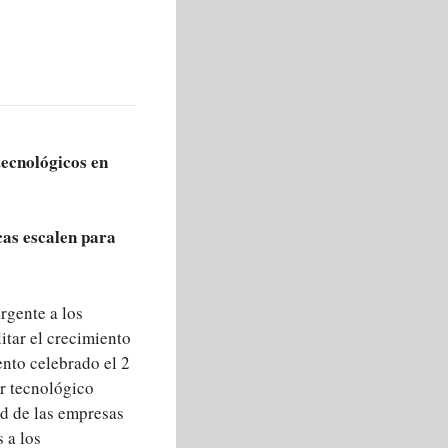
tecnológicos en
cas escalen para
rgente a los
itar el crecimiento
ento celebrado el 2
or tecnológico
ad de las empresas
s a los