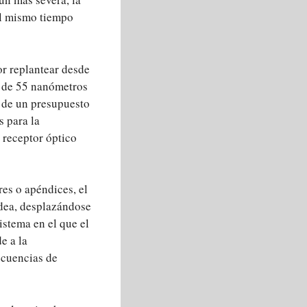
al mismo tiempo
or replantear desde
S de 55 nanómetros
 de un presupuesto
s para la
 receptor óptico
es o apéndices, el
odea, desplazándose
istema en el que el
e a la
ecuencias de