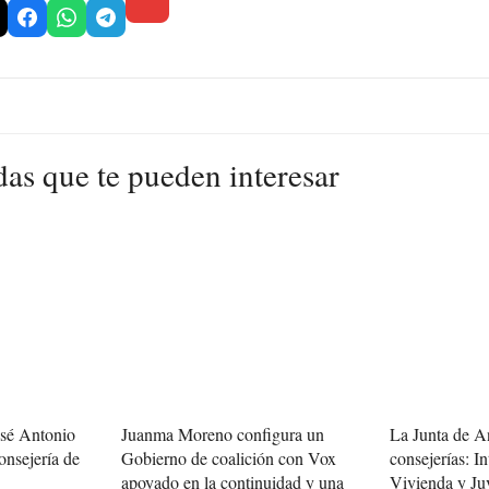
das que te pueden interesar
osé Antonio
Juanma Moreno configura un
La Junta de A
onsejería de
Gobierno de coalición con Vox
consejerías: In
apoyado en la continuidad y una
Vivienda y Ju