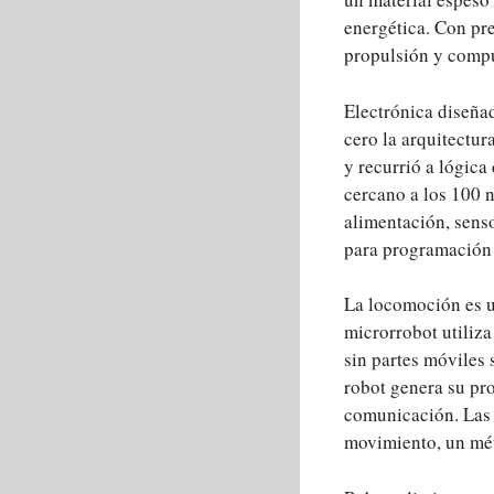
energética. Con pr
propulsión y compu
Electrónica diseñad
cero la arquitectu
y recurrió a lógic
cercano a los 100 n
alimentación, senso
para programación
La locomoción es u
microrrobot utiliza
sin partes móviles 
robot genera su pro
comunicación. Las 
movimiento, un mét