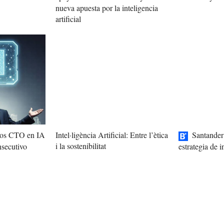
nueva apuesta por la inteligencia
artificial
 los CTO en IA
Intel·ligència Artificial: Entre l’ètica
Santander
i la sostenibilitat
nsecutivo
estrategia de in