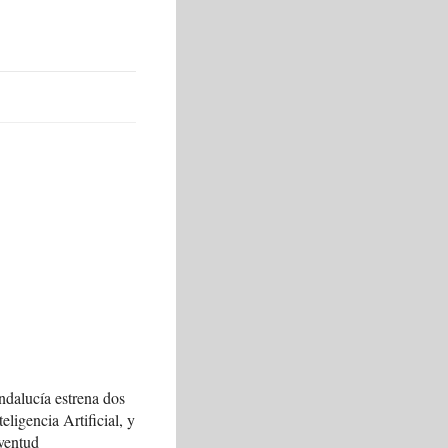
ndalucía estrena dos
teligencia Artificial, y
ventud