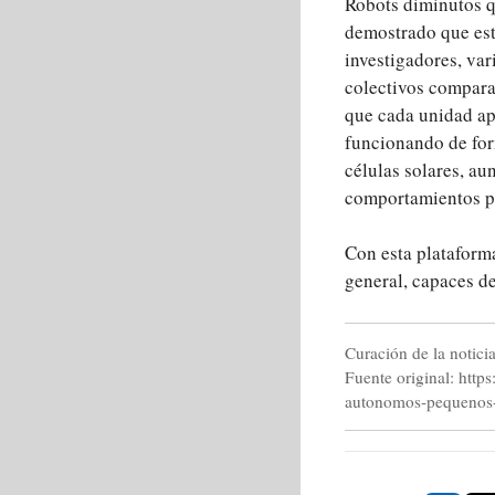
Robots diminutos q
demostrado que est
investigadores, va
colectivos comparab
que cada unidad apo
funcionando de for
células solares, au
comportamientos p
Con esta plataform
general, capaces de
Curación de la notici
Fuente original: http
autonomos-pequenos-