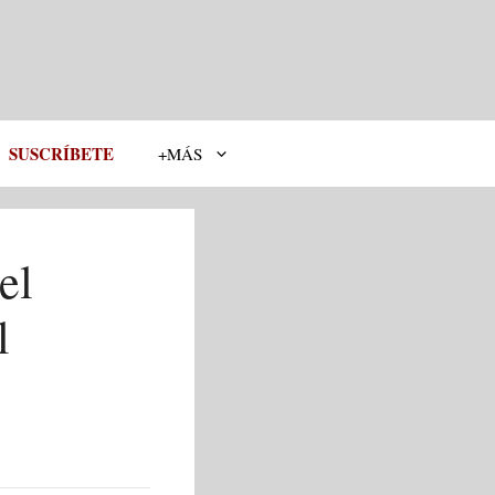
SUSCRÍBETE
+MÁS
el
l