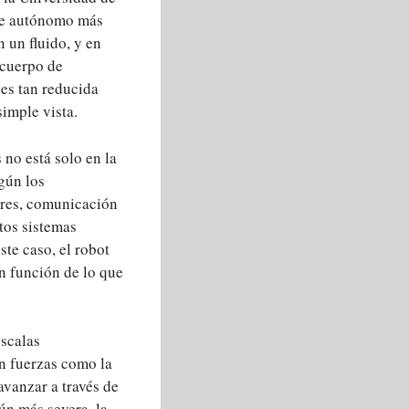
ble autónomo más
 un fluido, y en
 cuerpo de
es tan reducida
simple vista.
 no está solo en la
gún los
ores, comunicación
tos sistemas
te caso, el robot
n función de lo que
escalas
an fuerzas como la
avanzar a través de
ún más severa, la