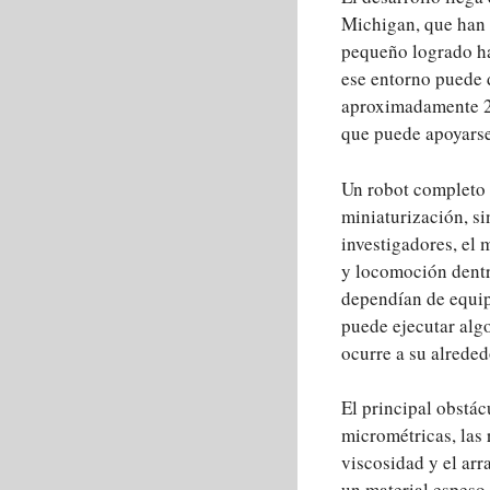
Michigan, que han 
pequeño logrado ha
ese entorno puede d
aproximadamente 21
que puede apoyarse 
Un robot completo a
miniaturización, si
investigadores, el
y locomoción dentr
dependían de equip
puede ejecutar alg
ocurre a su alreded
El principal obstác
micrométricas, las 
viscosidad y el arr
un material espeso 