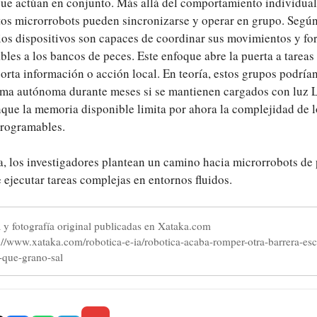
ue actúan en conjunto. Más allá del comportamiento individual
os microrrobots pueden sincronizarse y operar en grupo. Según
rios dispositivos son capaces de coordinar sus movimientos y fo
les a los bancos de peces. Este enfoque abre la puerta a tareas 
rta información o acción local. En teoría, estos grupos podría
ma autónoma durante meses si se mantienen cargados con luz 
nque la memoria disponible limita por ahora la complejidad de l
rogramables.
a, los investigadores plantean un camino hacia microrrobots de
 ejecutar tareas complejas en entornos fluidos.
a y fotografía original publicadas en Xataka.com
s://www.xataka.com/robotica-e-ia/robotica-acaba-romper-otra-barrera-esc
que-grano-sal