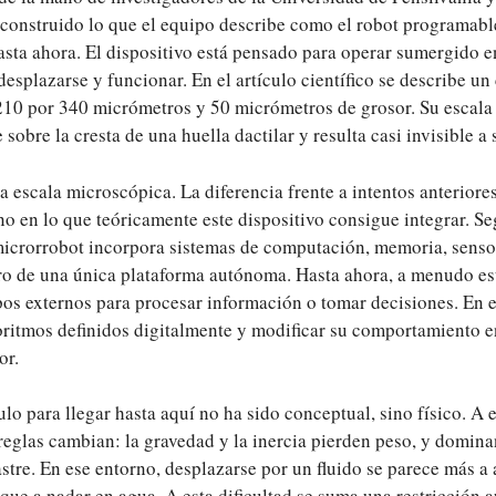
construido lo que el equipo describe como el robot programa
sta ahora. El dispositivo está pensado para operar sumergido en
esplazarse y funcionar. En el artículo científico se describe un
0 por 340 micrómetros y 50 micrómetros de grosor. Su escala 
sobre la cresta de una huella dactilar y resulta casi invisible a 
 escala microscópica. La diferencia frente a intentos anteriores
no en lo que teóricamente este dispositivo consigue integrar. Se
 microrrobot incorpora sistemas de computación, memoria, sens
o de una única plataforma autónoma. Hasta ahora, a menudo es
os externos para procesar información o tomar decisiones. En es
oritmos definidos digitalmente y modificar su comportamiento e
or.
ulo para llegar hasta aquí no ha sido conceptual, sino físico. A 
reglas cambian: la gravedad y la inercia pierden peso, y domin
astre. En ese entorno, desplazarse por un fluido se parece más a 
que a nadar en agua. A esta dificultad se suma una restricción a