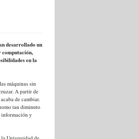
han desarrollado un
ar computación,
ibilidades en la
las máquinas sin
cruzar. A partir de
 acaba de cambiar.
ónomo tan diminuto
r información y
y la Universidad de