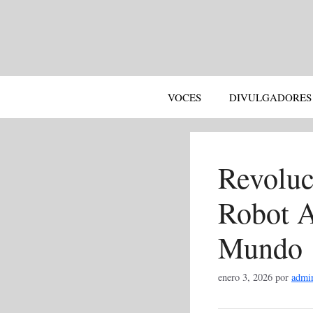
Saltar
al
contenido
VOCES
DIVULGADORES
Revoluc
Robot 
Mundo
enero 3, 2026
por
admi