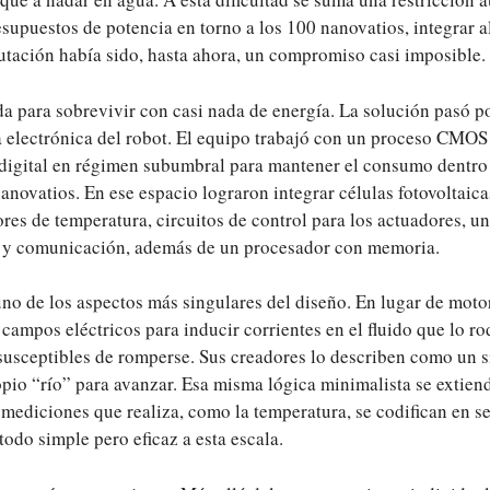
esupuestos de potencia en torno a los 100 nanovatios, integrar 
tación había sido, hasta ahora, un compromiso casi imposible.
a para sobrevivir con casi nada de energía. La solución pasó p
ra electrónica del robot. El equipo trabajó con un proceso CMO
a digital en régimen subumbral para mantener el consumo dentro
anovatios. En ese espacio lograron integrar células fotovoltaica
res de temperatura, circuitos de control para los actuadores, un
 y comunicación, además de un procesador con memoria.
no de los aspectos más singulares del diseño. En lugar de motor
 campos eléctricos para inducir corrientes en el fluido que lo r
susceptibles de romperse. Sus creadores lo describen como un s
pio “río” para avanzar. Esa misma lógica minimalista se extiend
mediciones que realiza, como la temperatura, se codifican en s
odo simple pero eficaz a esta escala.