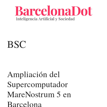
Saltar
al
contenido
BSC
Ampliación del
Supercomputador
MareNostrum 5 en
Barcelona