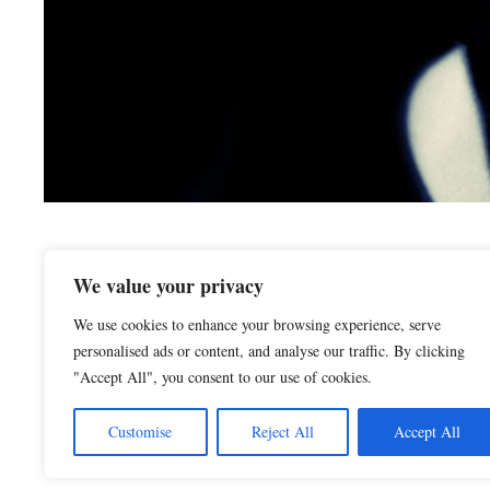
Un nuevo estudio sugiere que no entendemos lo suficiente 
We value your privacy
urgente. La naturaleza de la consciencia y la IA La pregun
We use cookies to enhance your browsing experience, serve
personalised ads or content, and analyse our traffic. By clicking
Categorías
0 NORMAL ACTUALIDAD (es la noticia más habitual)
Etiquetas
"Accept All", you consent to our use of cookies.
consciencia
,
ética
,
Filosofía
,
IA
,
tecnología
Customise
Reject All
Accept All