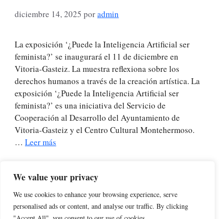
diciembre 14, 2025
por
admin
La exposición ‘¿Puede la Inteligencia Artificial ser
feminista?’ se inaugurará el 11 de diciembre en
Vitoria-Gasteiz. La muestra reflexiona sobre los
derechos humanos a través de la creación artística. La
exposición ‘¿Puede la Inteligencia Artificial ser
feminista?’ es una iniciativa del Servicio de
Cooperación al Desarrollo del Ayuntamiento de
Vitoria-Gasteiz y el Centro Cultural Montehermoso.
…
Leer más
Categorías
0 NORMAL ACTUALIDAD (es la noticia más
We value your privacy
habitual)
We use cookies to enhance your browsing experience, serve
Etiquetas
derechos humanos
,
feminismo
,
IA
personalised ads or content, and analyse our traffic. By clicking
"Accept All", you consent to our use of cookies.