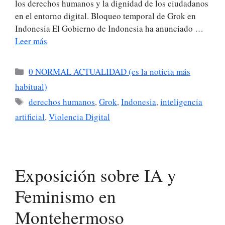
los derechos humanos y la dignidad de los ciudadanos
en el entorno digital. Bloqueo temporal de Grok en
Indonesia El Gobierno de Indonesia ha anunciado …
Leer más
Categorías
0 NORMAL ACTUALIDAD (es la noticia más
habitual)
Etiquetas
derechos humanos
,
Grok
,
Indonesia
,
inteligencia
artificial
,
Violencia Digital
Exposición sobre IA y
Feminismo en
Montehermoso