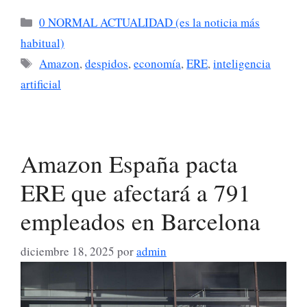
Categorías
0 NORMAL ACTUALIDAD (es la noticia más
habitual)
Etiquetas
Amazon
,
despidos
,
economía
,
ERE
,
inteligencia
artificial
Amazon España pacta
ERE que afectará a 791
empleados en Barcelona
diciembre 18, 2025
por
admin