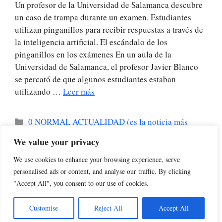
Un profesor de la Universidad de Salamanca descubre
un caso de trampa durante un examen. Estudiantes
utilizan pinganillos para recibir respuestas a través de
la inteligencia artificial. El escándalo de los
pinganillos en los exámenes En un aula de la
Universidad de Salamanca, el profesor Javier Blanco
se percató de que algunos estudiantes estaban
utilizando …
Leer más
Categorías
0 NORMAL ACTUALIDAD (es la noticia más
habitual)
We value your privacy
Etiquetas
exámenes
,
inteligencia artificial
,
pinganillos
,
We use cookies to enhance your browsing experience, serve
tecnología
,
trampa
personalised ads or content, and analyse our traffic. By clicking
"Accept All", you consent to our use of cookies.
Customise
Reject All
Accept All
© 2026 BARCELONADOT.es
• Creado con
GeneratePress