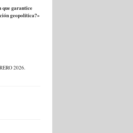
 que garantice
ción geopolítica?»
RERO 2026.