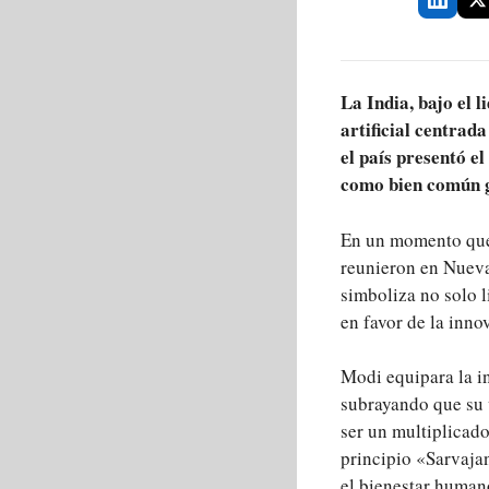
L
a India, bajo el
artificial centrad
el país presentó e
como bien común g
En un momento q
reunieron en Nueva 
simboliza no solo 
en favor de la inno
Modi equipara la int
subrayando que su 
ser un multiplicado
principio «Sarvaja
el bienestar humano