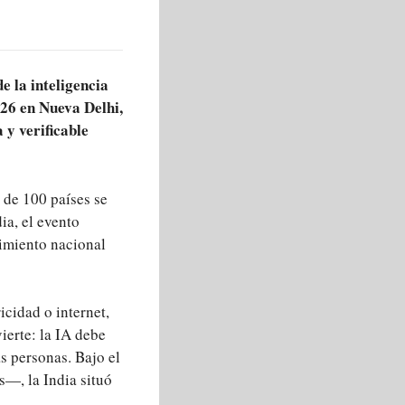
e la inteligencia
026 en Nueva Delhi,
 y verificable
 de 100 países se
ia, el evento
vimiento nacional
icidad o internet,
ierte: la IA debe
as personas. Bajo el
s—, la India situó