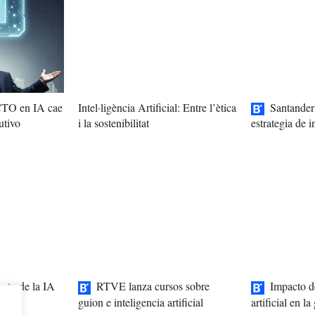
 CTO en IA cae
Intel·ligència Artificial: Entre l’ètica
Santander
utivo
i la sostenibilitat
estrategia de in
cto de la IA
RTVE lanza cursos sobre
Impacto de
uturo
guion e inteligencia artificial
artificial en l