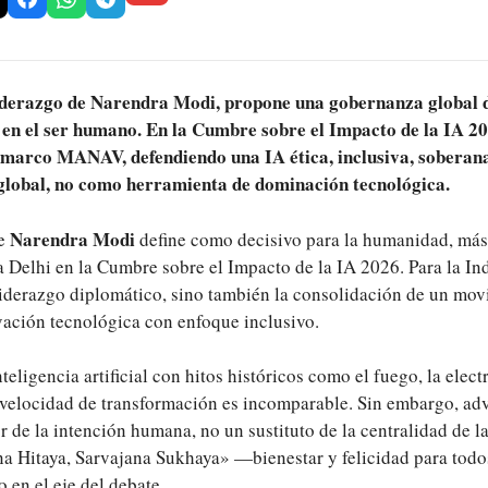
 liderazgo de Narendra Modi, propone una gobernanza global d
a en el ser humano. En la Cumbre sobre el Impacto de la IA 2
l marco MANAV, defendiendo una IA ética, inclusiva, soberana
lobal, no como herramienta de dominación tecnológica.
Narendra Modi
ue
define como decisivo para la humanidad, más
Delhi en la Cumbre sobre el Impacto de la IA 2026. Para la Ind
liderazgo diplomático, sino también la consolidación de un mo
vación tecnológica con enfoque inclusivo.
eligencia artificial con hitos históricos como el fuego, la electr
velocidad de transformación es incomparable. Sin embargo, adv
r de la intención humana, no un sustituto de la centralidad de l
na Hitaya, Sarvajana Sukhaya» —bienestar y felicidad para todo
 en el eje del debate.