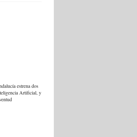
ndalucía estrena dos
teligencia Artificial, y
ventud