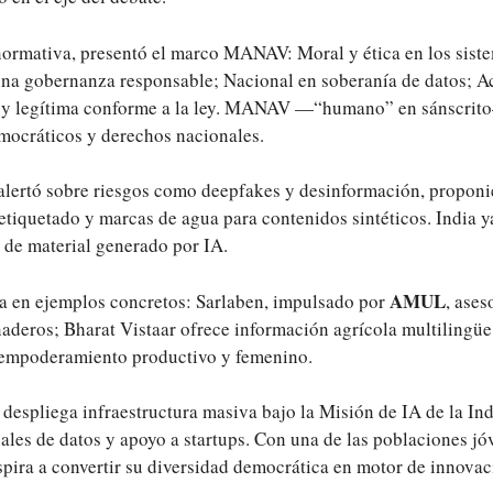
rmativa, presentó el marco MANAV: Moral y ética en los sist
na gobernanza responsable; Nacional en soberanía de datos; Ac
a y legítima conforme a la ley. MANAV —“humano” en sánscrito
emocráticos y derechos nacionales.
 alertó sobre riesgos como deepfakes y desinformación, propon
etiquetado y marcas de agua para contenidos sintéticos. India y
l de material generado por IA.
AMUL
ya en ejemplos concretos: Sarlaben, impulsado por
, ases
naderos; Bharat Vistaar ofrece información agrícola multilingüe
 empoderamiento productivo y femenino.
s despliega infraestructura masiva bajo la Misión de IA de la In
nales de datos y apoyo a startups. Con una de las poblaciones j
spira a convertir su diversidad democrática en motor de innovac