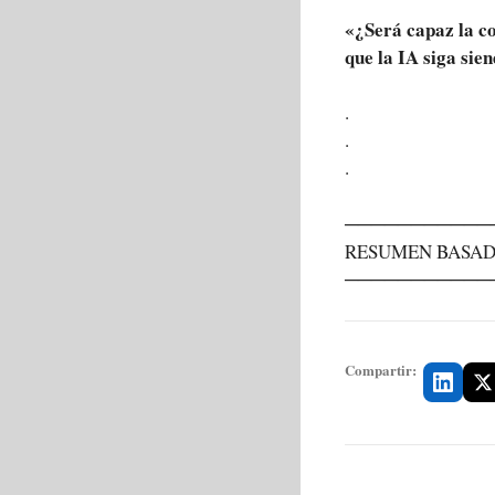
«¿Será capaz la c
que la IA siga sie
.
.
.
───────────
RESUMEN BASAD
───────────
Compartir: