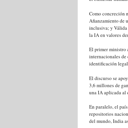
Como concreción no
Afianzamiento de u
inclusiva; y Válid
la IA en valores d
El primer ministro
internacionales de 
identificación lega
El discurso se apo
3,6 millones de ga
una IA aplicada al
En paralelo, el paí
repositorios nacio
del mundo, India a