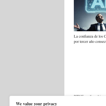
La confianza de los
por tercer año consec
RTVE analiza el impa
en el Telediario del f
We value your privacy