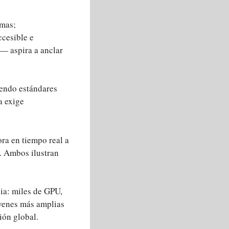
emas;
cesible e
— aspira a anclar
iendo estándares
a exige
ora en tiempo real a
. Ambos ilustran
dia: miles de GPU,
óvenes más amplias
ión global.