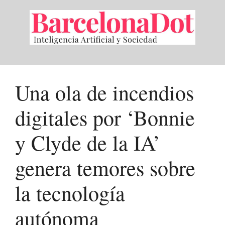
Saltar
al
contenido
Una ola de incendios
digitales por ‘Bonnie
y Clyde de la IA’
genera temores sobre
la tecnología
autónoma