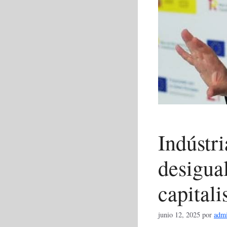
Indústri
desigual
capital
junio 12, 2025
por
adm