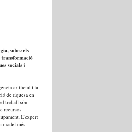
ia, sobre els
e transformació
ues socials i
ncia artificial i la
ció de riquesa en
el treball són
de recursos
olupament. L’expert
 un model més