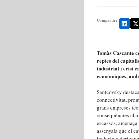
Compartir:
Tomàs Cascante co
reptes del capita
industrial i crisi 
econòmiques, amb l
Santcovsky destaca q
connectivitat, prom
grans empreses tecn
conseqüències clare
escassos, amenaça l
assenyala que el ca
inclusiu o derivar 