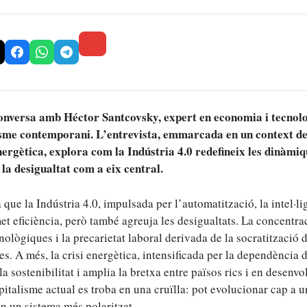
nversa amb Héctor Santcovsky, expert en economia i tecnolog
lisme contemporani. L’entrevista, emmarcada en un context d
energètica, explora com la Indústria 4.0 redefineix les dinàmiq
a desigualtat com a eix central.
ue la Indústria 4.0, impulsada per l’automatització, la intel·ligè
et eficiència, però també agreuja les desigualtats. La concentra
ològiques i la precarietat laboral derivada de la socratització d
s. A més, la crisi energètica, intensificada per la dependència 
a sostenibilitat i amplia la bretxa entre països rics i en desenv
pitalisme actual es troba en una cruïlla: pot evolucionar cap a
en un sistema més polaritzat.