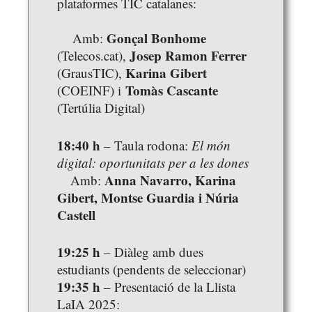
plataformes TIC catalanes:
Gonçal Bonhome
Amb:
Josep Ramon Ferrer
(Telecos.cat),
Karina Gibert
(GrausTIC),
Tomàs Cascante
(COEINF) i
(Tertúlia Digital)
18:40 h
– Taula rodona:
El món
digital: oportunitats per a les dones
Anna Navarro, Karina
Amb:
Gibert, Montse Guardia i Núria
Castell
19:25 h
– Diàleg amb dues
estudiants (pendents de seleccionar)
19:35 h
– Presentació de la Llista
LaIA 2025: