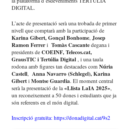
la plataforma d’esdeveniments TERTÚLIA
DIGITAL.
L’acte de presentació serà una trobada de primer
nivell que comptarà amb la participació de
Karina Gibert,
Gonçal Bonhome
Josep
,
Ramon Ferrer
Tomàs Cascante
i
degana i
COEINF,
Telecos.cat,
presidents de
GrausTIC i Tertúlia Digital
, i una taula
Núria
rodona amb figures tan destacades com
Castell
Anna Navarro (Schlegel), Karina
,
Gibert
Montse Guardia
i
. El moment central
«Llista LaIA 2025»
serà la presentació de la
,
un reconeixement a 50 dones i estudiants que ja
són referents en el món digital.
Inscripció gratuïta: https://donadigital.cat/9s2