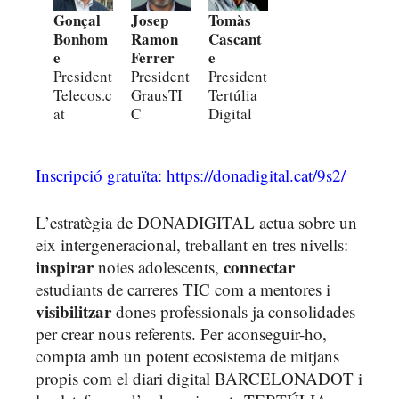
Gonçal
Josep
Tomàs
Bonhom
Ramon
Cascant
e
Ferrer
e
President
President
President
Telecos.c
GrausTI
Tertúlia
at
C
Digital
Inscripció gratuïta: https://donadigital.cat/9s2
/
L’estratègia de DONADIGITAL actua sobre un
eix intergeneracional, treballant en tres nivells:
inspirar
connectar
noies adolescents,
estudiants de carreres TIC com a mentores i
visibilitzar
dones professionals ja consolidades
per crear nous referents. Per aconseguir-ho,
compta amb un potent ecosistema de mitjans
propis com el diari digital BARCELONADOT i