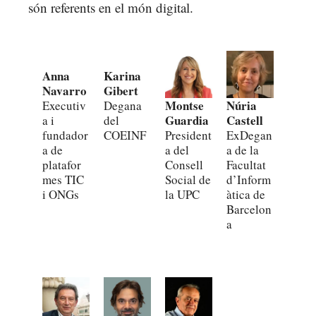
són referents en el món digital.
Anna
Karina
Navarro
Gibert
Montse
Núria
Executiv
Degana
Guardia
Castell
a i
del
fundador
COEINF
President
ExDegan
a de
a del
a de la
platafor
Consell
Facultat
mes TIC
Social de
d’Inform
i ONGs
la UPC
àtica de
Barcelon
a