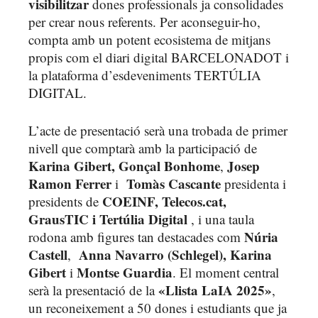
visibilitzar
dones professionals ja consolidades
per crear nous referents. Per aconseguir-ho,
compta amb un potent ecosistema de mitjans
propis com el diari digital BARCELONADOT i
la plataforma d’esdeveniments TERTÚLIA
DIGITAL.
L’acte de presentació serà una trobada de primer
nivell que comptarà amb la participació de
Karina Gibert,
Gonçal Bonhome
Josep
,
Ramon Ferrer
Tomàs Cascante
i
presidenta i
COEINF,
Telecos.cat,
presidents de
GrausTIC i Tertúlia Digital
, i una taula
Núria
rodona amb figures tan destacades com
Castell
Anna Navarro (Schlegel), Karina
,
Gibert
Montse Guardia
i
. El moment central
«Llista LaIA 2025»
serà la presentació de la
,
un reconeixement a 50 dones i estudiants que ja