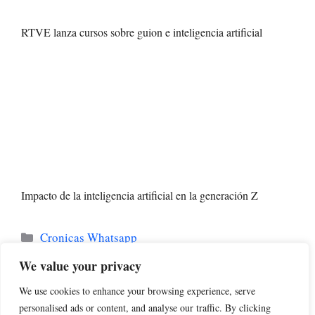
RTVE lanza cursos sobre guion e inteligencia artificial
Impacto de la inteligencia artificial en la generación Z
Categorías
Cronicas Whatsapp
Ràdio Sabadell
We value your privacy
La inteligencia artificial transformará tareas
We use cookies to enhance your browsing experience, serve
laborales, según Jorge Arévalo
personalised ads or content, and analyse our traffic. By clicking