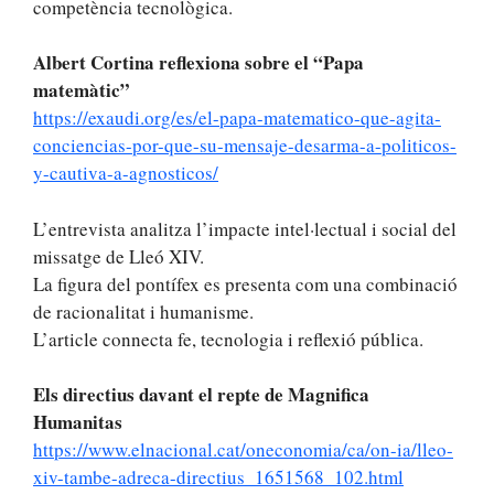
competència tecnològica.
Albert Cortina reflexiona sobre el “Papa
matemàtic”
https://exaudi.org/es/el-papa-matematico-que-agita-
conciencias-por-que-su-mensaje-desarma-a-politicos-
y-cautiva-a-agnosticos/
L’entrevista analitza l’impacte intel·lectual i social del
missatge de Lleó XIV.
La figura del pontífex es presenta com una combinació
de racionalitat i humanisme.
L’article connecta fe, tecnologia i reflexió pública.
Els directius davant el repte de Magnifica
Humanitas
https://www.elnacional.cat/oneconomia/ca/on-ia/lleo-
xiv-tambe-adreca-directius_1651568_102.html