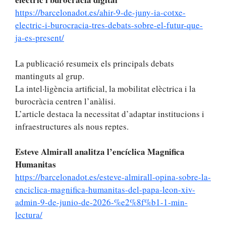
https://barcelonadot.es/ahir-9-de-juny-ia-cotxe-
electric-i-burocracia-tres-debats-sobre-el-futur-que-
ja-es-present/
La publicació resumeix els principals debats
mantinguts al grup.
La intel·ligència artificial, la mobilitat elèctrica i la
burocràcia centren l’anàlisi.
L’article destaca la necessitat d’adaptar institucions i
infraestructures als nous reptes.
Esteve Almirall analitza l’encíclica Magnifica
Humanitas
https://barcelonadot.es/esteve-almirall-opina-sobre-la-
enciclica-magnifica-humanitas-del-papa-leon-xiv-
admin-9-de-junio-de-2026-%e2%8f%b1-1-min-
lectura/