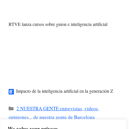
RTVE lanza cursos sobre guion e inteligencia artificial
Impacto de la inteligencia artificial en la generación Z
Categorías
2 NUESTRA GENTE entrevistas, videos,
opiniones... de nuestra gente de Barcelona
El Mobile se sobrepone al caos global en una
We value your privacy