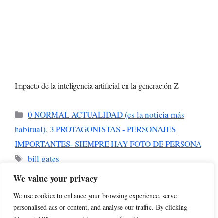
Impacto de la inteligencia artificial en la generación Z
Categorías
0 NORMAL ACTUALIDAD (es la noticia más
habitual)
,
3 PROTAGONISTAS - PERSONAJES
IMPORTANTES- SIEMPRE HAY FOTO DE PERSONA
Etiquetas
bill gates
El ‘Padrino de la IA’ Asegura que los
We value your privacy
Programadores Seguirán Siendo Valiosos en el Futuro
We use cookies to enhance your browsing experience, serve
Elon Musk · PERFIL
personalised ads or content, and analyse our traffic. By clicking