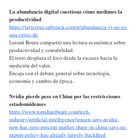
La abundancia digital cuestiona cómo medimos la
productividad
https://javicreus.substack.com/p/abundancia-vi-no-es-
una-crisis-de
Luismi Roura compartió una lectura económica sobre
productividad y contabilidad.
El texto desplaza el foco desde la escasez hacia la
medición del valor.
Encaja con el debate general sobre tecnología,
economía y cambio de época.
Nvidia pierde peso en China por las restricciones
estadounidenses
https://www.tomshardware.com/tech-
industry/artificial-intelligence/jensen-says-nvidia-
now-has-zero-percent-market-share-in-china-says-us-
export-policy-has-already-largely-backfired