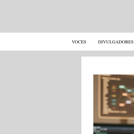
Saltar
al
contenido
VOCES
DIVULGADORES