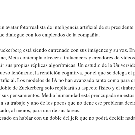
n avatar fotorrealista de inteligencia artificial de su president
ue dialogue con los empleados de la compañía.
Zuckerberg está siendo entrenado con sus imágenes y su voz. En
ne, Meta contempla ofrecer a influencers y creadores de vídeos 
r sus propias réplicas algorítmicas. Un estudio de la Universi
uevo fenómeno, la rendición cognitiva, por el que se delega el
artificial. Los modelos de IA no han avanzado tanto como para c
doble de Zuckerberg solo replicará su aspecto físico y el timbre
er sus pensamientos. Media humanidad está preocupada en estos
 en su trabajo y uno de los pocos que no tiene ese problema deci
ado, al menos, para una de sus tareas.
esado en hablar con un doble del jefe que no podrá decidir nad