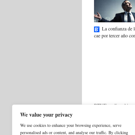
La confianza de
cae por tercer año co
RTVE analiza el impa
en el Telediario del f
We value your privacy
We use cookies to enhance your browsing experience, serve
Categorías
0 NORMAL ACTUALI
personalised ads or content, and analyse our traffic. By clicking
China prepara un c