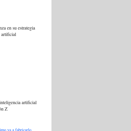
za en su estrategia
artificial
nteligencia artificial
ión Z
mo va a fabricarlo