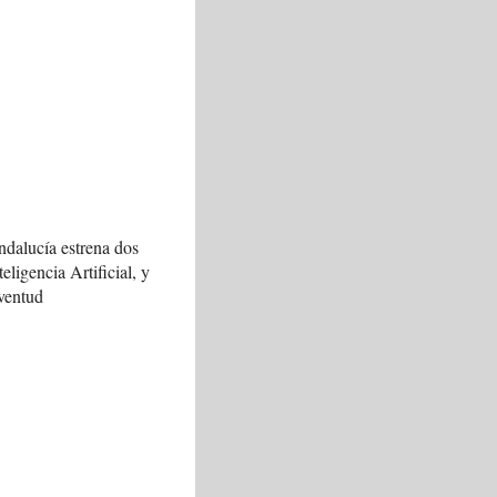
ndalucía estrena dos
teligencia Artificial, y
ventud