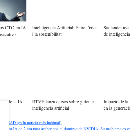
 los CTO en IA
Intel·ligència Artificial: Entre l’ètica
Santander avan
i la sostenibilitat
de inteligencia 
nsecutivo
cto de la IA
RTVE lanza cursos sobre guion e
Impacto de la i
uturo
inteligencia artificial
en la generac
DAD (es la noticia más habitual)
hip para IA de 2 nm para acabar con el dominio de NVIDIA. Su problema es có