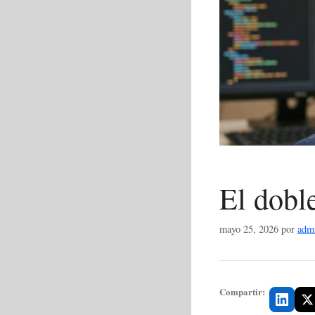
El dobl
mayo 25, 2026
por
adm
Compartir: