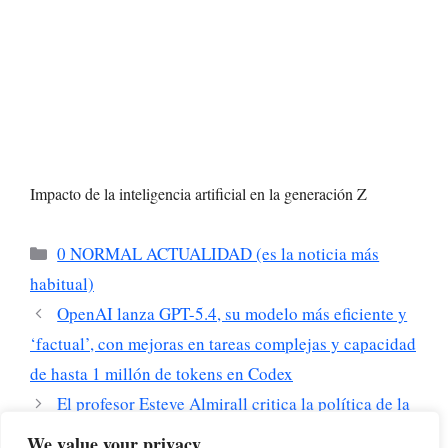
Impacto de la inteligencia artificial en la generación Z
Categorías
0 NORMAL ACTUALIDAD (es la noticia más
habitual)
OpenAI lanza GPT-5.4, su modelo más eficiente y
‘factual’, con mejoras en tareas complejas y capacidad
de hasta 1 millón de tokens en Codex
El profesor Esteve Almirall critica la política de la
escasez en el progresismo, proponiendo una agenda
We value your privacy