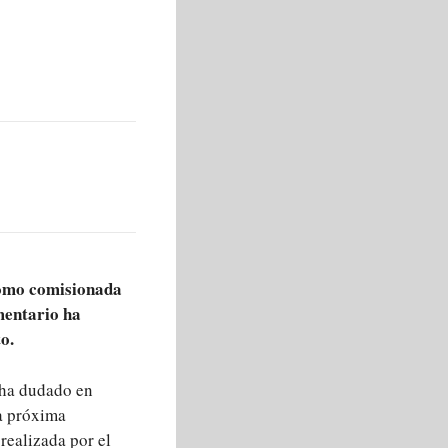
como comisionada
mentario ha
o.
 ha dudado en
a próxima
ealizada por el