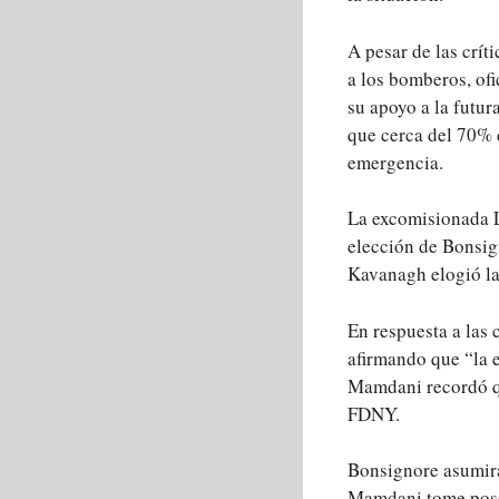
A pesar de las crít
a los bomberos, of
su apoyo a la futu
que cerca del 70% 
emergencia.
La excomisionada L
elección de Bonsign
Kavanagh elogió la
En respuesta a las 
afirmando que “la 
Mamdani recordó qu
FDNY.
Bonsignore asumirá
Mamdani tome poses