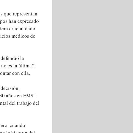
os que representan
upos han expresado
dera crucial dado
vicios médicos de
 defendió la
no es la última”.
ontar con ella.
 decisión,
 30 años en EMS”.
al del trabajo del
nero, cuando
 la historia del