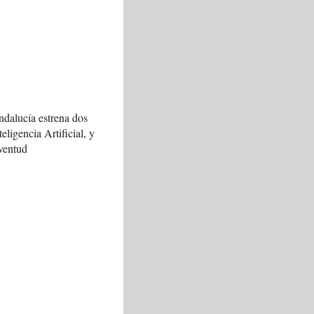
ndalucía estrena dos
teligencia Artificial, y
ventud