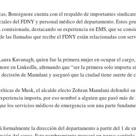
icas, Bonsignore cuenta con el respaldo de importantes sindicat
iciales del FDNY y personal médico del departamento. Estos gr
ra comisionada, destacando su experiencia en EMS, que se consi
de las llamadas que recibe el FDNY están relacionadas con ser
aura Kavanagh, quien fue la primera mujer en ocupar el cargo,
ore en LinkedIn, afirmando que “ser la primera solo importa si 
 decisión de Mamdani y aseguró que la ciudad tiene suerte de c
críticas de Musk, el alcalde electo Zohran Mamdani defendió su
experiencia importa, por eso nombré a alguien que pasó más de
e los servicios médicos de emergencia son una parte fundament
 formalmente la dirección del departamento a partir del 1 de e
ión del cargo. Este nombramiento marcará un nuevo capítulo en