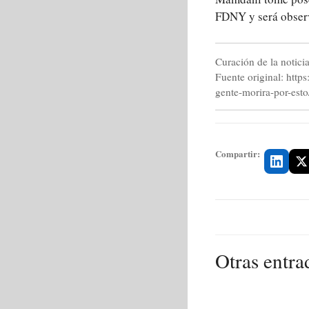
FDNY y será obser
Curación de la notici
Fuente original: http
gente-morira-por-esto
Compartir:
Otras entra