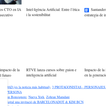
 los CTO en IA
Intel·ligència Artificial: Entre l’ètica
Santander
i la sostenibilitat
nsecutivo
estrategia de in
impacto de la
RTVE lanza cursos sobre guion e
Impacto de la i
inteligencia artificial
en la generac
l futuro
DAD (es la noticia más habitual)
,
3 PROTAGONISTAS - PERSONAJES
 DE PERSONA
,
Lillian Bonsignore
,
Nueva York
,
Zohran Mamdani
rtulia Digital una invitació de BARCELONADOT & KIM BCN