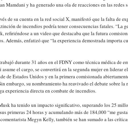
ran Mamdani y ha generado una ola de reacciones en las redes s
avés de su cuenta en la red social X, manifestó que la falta de ex
xtinción de incendios podría tener consecuencias fatales. “La g
sk, refiriéndose a un video que destacaba que la futura comisio
s. Además, enfatizó que “la experiencia demostrada importa c
trabajó durante 31 años en el FDNY como técnica médica de e
Si asume el cargo, se convertirá en la segunda mujer en liderar e
e de Estados Unidos y en la primera comisionada abiertamente 
Sin embargo, su nombramiento ha reavivado el debate sobre la 
ga experiencia directa en combate de incendios.
Musk ha tenido un impacto significativo, superando los 25 mill
 sus primeras 24 horas y acumulando más de 184,000 “me gusta”
comentarista Megyn Kelly, también se han sumado a las crítica