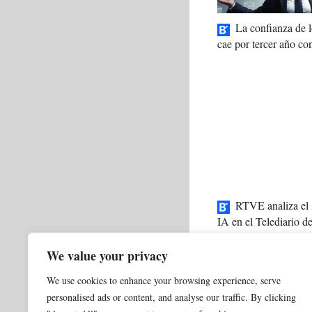
La confianza de
cae por tercer año co
RTVE analiza el 
IA en el Telediario de
We value your privacy
Categorías
0 NORMAL ACTUALI
SIEMPRE HAY FOTO
We use cookies to enhance your browsing experience, serve
Etiquetas
Elon Musk
,
FDNY
personalised ads or content, and analyse our traffic. By clicking
21 gener 2026 Te