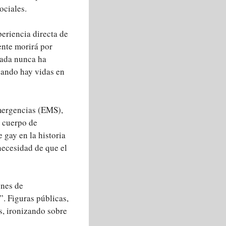
ociales.
periencia directa de
ente morirá por
nada nunca ha
uando hay vidas en
mergencias (EMS),
l cuerpo de
gay en la historia
necesidad de que el
ones de
. Figuras públicas,
s, ironizando sobre