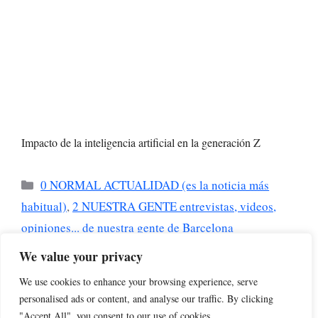
Impacto de la inteligencia artificial en la generación Z
Categorías
0 NORMAL ACTUALIDAD (es la noticia más
habitual)
,
2 NUESTRA GENTE entrevistas, videos,
opiniones... de nuestra gente de Barcelona
El Gobierno reforma la protección de derechos de
We value your privacy
imagen ante los peligros de la IA
We use cookies to enhance your browsing experience, serve
Apple Presenta la Nueva Siri Impulsada por IA
personalised ads or content, and analyse our traffic. By clicking
"Accept All", you consent to our use of cookies.