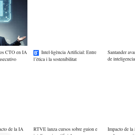
 los CTO en IA
Intel·ligència Artificial: Entre
Santander avan
de inteligencia 
nsecutivo
l’ètica i la sostenibilitat
cto de la IA
RTVE lanza cursos sobre guion e
Impacto de la i