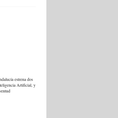
ndalucía estrena dos
teligencia Artificial, y
ventud