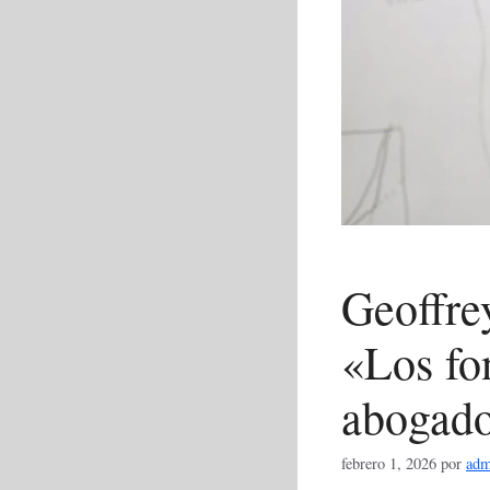
Geoffrey
«Los fo
abogad
febrero 1, 2026
por
adm