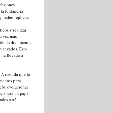
ofesiones
la fontanería
pueden replicar.
icos y realizar
a vez más
sión de documentos
 avanzados. Esto
e ha llevado a
. A medida que la
mientos para
debe evolucionar
empeñará un papel
dades será