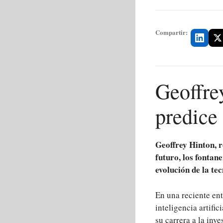
Compartir:
Geoffrey
predice 
Geoffrey Hinton, r
futuro, los fontan
evolución de la te
En una reciente ent
inteligencia artifi
su carrera a la inve