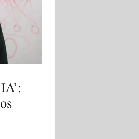
 IA’:
los