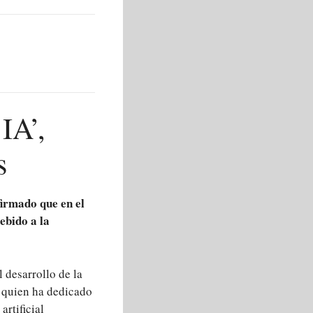
IA’,
s
firmado que en el
ebido a la
l desarrollo de la
n, quien ha dedicado
artificial