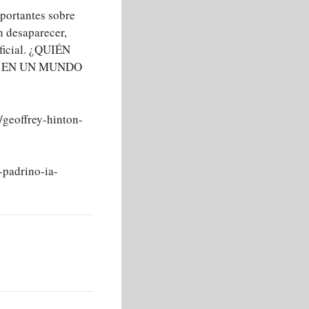
mportantes sobre
n desaparecer,
ificial. ¿QUIÉN
S EN UN MUNDO
/geoffrey-hinton-
-padrino-ia-