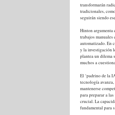
transformarán radi
tradicionales, como
seguirán siendo es
Hinton argumenta q
trabajos manuales
automatizado. En c
y la investigación 
plantea un dilema s
muchos a cuestionar
El ‘padrino de la I
tecnología avanza,
mantenerse competi
para preparar a la
crucial. La capacid
fundamental para su