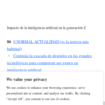
Impacto de la inteligencia artificial en la generación Z
Categorías
0 NORMAL ACTUALIDAD (es la noticia más
habitual)
Continúa la cascada de despidos en las grandes
tecnológicas para compensar sus gastos en
inteligencia artificial
Vuelve DeepSeek: la IA china anuncia un nuevo
We value your privacy
modelo que afirma superar a Google, OpenAI y
We use cookies to enhance your browsing experience, serve
Anthropic
personalised ads or content, and analyse our traffic. By clicking
"Accept All", you consent to our use of cookies.