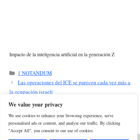
Impacto de la inteligencia artificial en la generación Z
Categorías
1 NOTANDUM
Las operaciones del ICE se parecen cada vez más a
la ocupación israelí
BARCELONADOT estrena «EL CÍRCULO»: el
We value your privacy
destilado diario de la inteligencia colectiva de nuestra
We use cookies to enhance your browsing experience, serve
comunidad «BarcelonaDot Club»
personalised ads or content, and analyse our traffic. By clicking
"Accept All", you consent to our use of cookies.