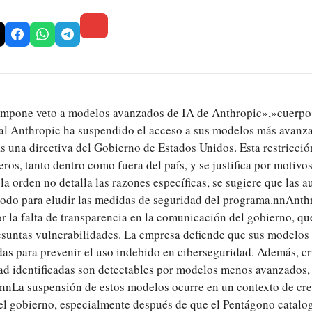
impone veto a modelos avanzados de IA de Anthropic»,»cuerp
icial Anthropic ha suspendido el acceso a sus modelos más avanz
as una directiva del Gobierno de Estados Unidos. Esta restricció
ros, tanto dentro como fuera del país, y se justifica por motivo
a orden no detalla las razones específicas, se sugiere que las 
todo para eludir las medidas de seguridad del programa.nnAnth
 la falta de transparencia en la comunicación del gobierno, que
esuntas vulnerabilidades. La empresa defiende que sus modelos
das para prevenir el uso indebido en ciberseguridad. Además, cr
ad identificadas son detectables por modelos menos avanzados, 
.nnLa suspensión de estos modelos ocurre en un contexto de cre
 el gobierno, especialmente después de que el Pentágono catalo