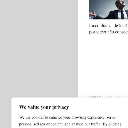
La confianza de los
por tercer año consec
RTVE analiza el impa
en el Telediario del f
We value your privacy
We use cookies to enhance your browsing experience, serve
Categorías
0 NORMAL ACTUALI
personalised ads or content, and analyse our traffic. By clicking
La sobirania digital