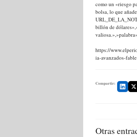
como un «riesgo pa
bolsa, lo que añade
URL_DE_LA_NOTICIA
billón de dólares»
valiosa.»,»palabra
https://www.elperi
ia-avanzados-fabl
Compartir:
Otras entra