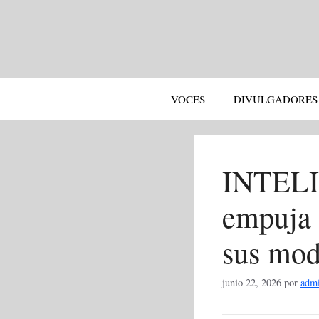
Saltar
al
contenido
VOCES
DIVULGADORES
INTELI
empuja 
sus mod
junio 22, 2026
por
adm