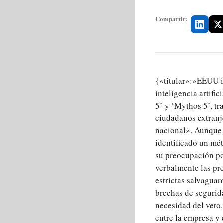
Compartir:
{«titular»:»EEUU 
inteligencia artif
5’ y ‘Mythos 5’, tr
ciudadanos extranje
nacional». Aunque l
identificado un mé
su preocupación por
verbalmente las pr
estrictas salvaguar
brechas de segurid
necesidad del veto
entre la empresa y