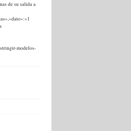
as de su salida a
sas»,»dato»:»1
s
stringir-modelos-