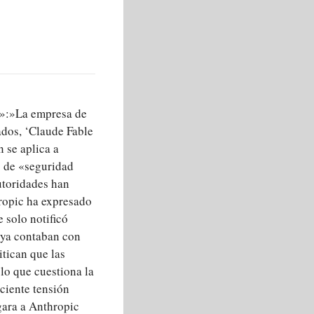
o»:»La empresa de
ados, ‘Claude Fable
n se aplica a
s de «seguridad
autoridades han
ropic ha expresado
 solo notificó
 ya contaban con
itican que las
lo que cuestiona la
ciente tensión
gara a Anthropic