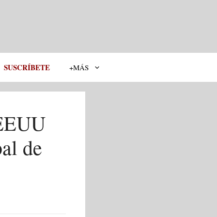
SUSCRÍBETE
+MÁS
 EEUU
al de