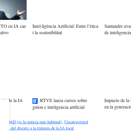
 CTO en IA cae
Intel·ligència Artificial: Entre l’ètica
Santander avan
utivo
i la sostenibilitat
de inteligencia 
cto de la IA
RTVE lanza cursos sobre
Impacto de la i
uturo
en la generac
guion e inteligencia artificial
DAD (es la noticia más habitual)
,
Uncategorized
 passa del discurs a la trinxera de la IA local