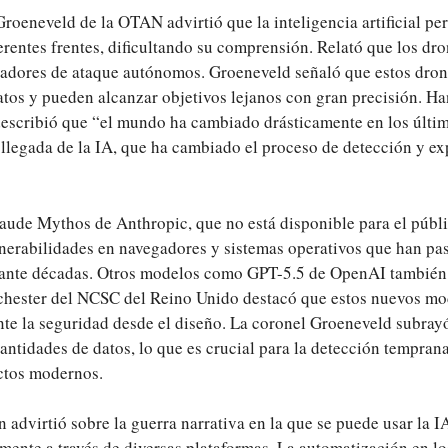
roeneveld de la OTAN advirtió que la inteligencia artificial pe
erentes frentes, dificultando su comprensión. Relató que los dr
oladores de ataque autónomos. Groeneveld señaló que estos dron
tos y pueden alcanzar objetivos lejanos con gran precisión. Ha
describió que “el mundo ha cambiado drásticamente en los últim
 llegada de la IA, que ha cambiado el proceso de detección y ex
aude Mythos de Anthropic, que no está disponible para el públi
lnerabilidades en navegadores y sistemas operativos que han pa
rante décadas. Otros modelos como GPT-5.5 de OpenAI tambié
ichester del NCSC del Reino Unido destacó que estos nuevos m
nte la seguridad desde el diseño. La coronel Groeneveld subray
antidades de datos, lo que es crucial para la detección tempran
ctos modernos.
advirtió sobre la guerra narrativa en la que se puede usar la 
mente a través de diversas plataformas. La automatización en l