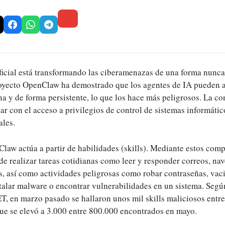
ificial está transformando las ciberamenazas de una forma nunca
oyecto OpenClaw ha demostrado que los agentes de IA pueden a
a y de forma persistente, lo que los hace más peligrosos. La c
r con el acceso a privilegios de control de sistemas informático
ales.
law actúa a partir de habilidades (skills). Mediante estos com
e realizar tareas cotidianas como leer y responder correos, na
s, así como actividades peligrosas como robar contraseñas, vaci
talar malware o encontrar vulnerabilidades en un sistema. Seg
T, en marzo pasado se hallaron unos mil skills maliciosos entr
que se elevó a 3.000 entre 800.000 encontrados en mayo.