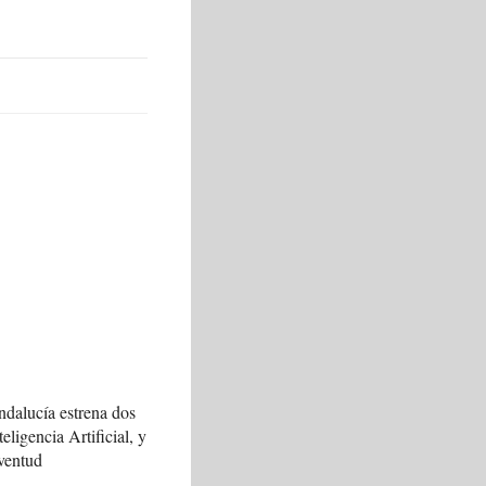
ndalucía estrena dos
teligencia Artificial, y
ventud