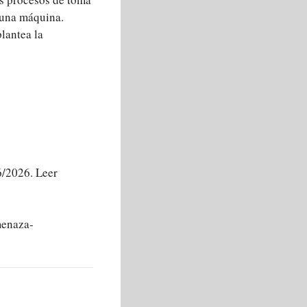
 una máquina.
lantea la
2026. Leer
menaza-