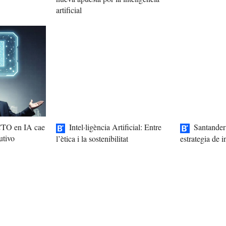
artificial
 CTO en IA cae
Intel·ligència Artificial: Entre
Santander
utivo
l’ètica i la sostenibilitat
estrategia de in