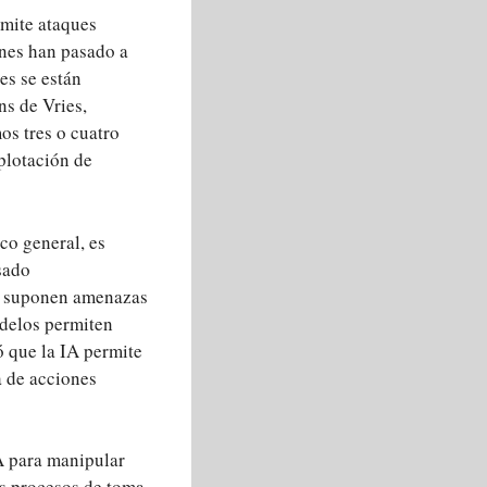
rmite ataques
ones han pasado a
es se están
ns de Vries,
os tres o cuatro
plotación de
co general, es
sado
n suponen amenazas
odelos permiten
ó que la IA permite
a de acciones
IA para manipular
os procesos de toma