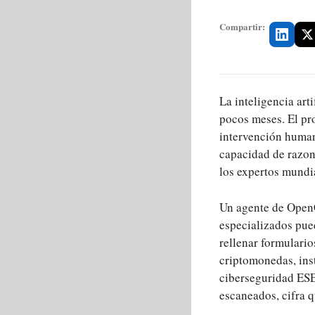
Compartir:
La inteligencia art
pocos meses. El pr
intervención human
capacidad de razona
los expertos mundi
Un agente de OpenC
especializados pued
rellenar formulario
criptomonedas, ins
ciberseguridad ESE
escaneados, cifra 