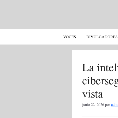
Saltar
al
contenido
VOCES
DIVULGADORES
La intel
ciberse
vista
junio 22, 2026
por
adm