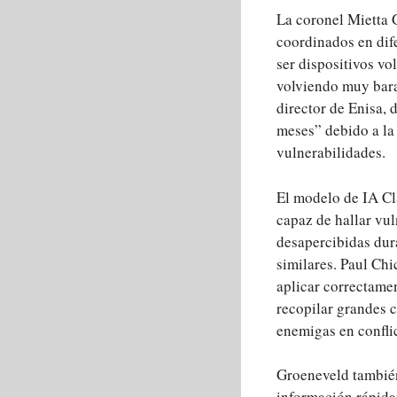
La coronel Mietta G
coordinados en dif
ser dispositivos v
volviendo muy bara
director de Enisa, 
meses” debido a la
vulnerabilidades.
El modelo de IA Cl
capaz de hallar vu
desapercibidas du
similares. Paul Ch
aplicar correctame
recopilar grandes c
enemigas en confli
Groeneveld también 
información rápida