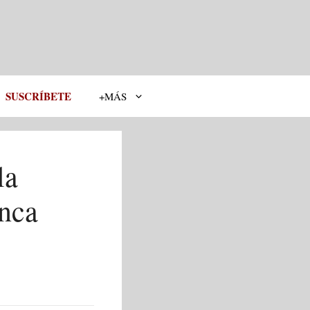
SUSCRÍBETE
+MÁS
la
unca