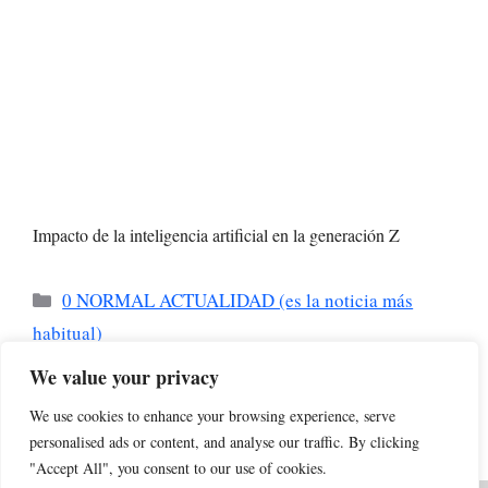
Impacto de la inteligencia artificial en la generación Z
Categorías
0 NORMAL ACTUALIDAD (es la noticia más
habitual)
Josep Ramon Ferrer / Entrevista gener 2026
We value your privacy
La mente en modo ‘bajo consumo’: ¿para qué
We use cookies to enhance your browsing experience, serve
pensar si la IA ya lo hace?
personalised ads or content, and analyse our traffic. By clicking
"Accept All", you consent to our use of cookies.