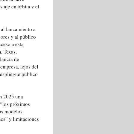
taje en órbita y el
 al lanzamiento a
ores y al público
cceso a esta
, Texas,
lancia de
empresa, lejos del
espliegue público
en 2025 una
 “los próximos
los modelos
nes” y limitaciones