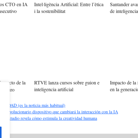
 los CTO en IA
Intel·ligència Artificial: Entre l’ètica
Santander avan
i la sostenibilitat
de inteligencia 
nsecutivo
impacto de la
RTVE lanza cursos sobre guion e
Impacto de la i
inteligencia artificial
en la generac
l futuro
DAD (es la noticia más habitual)
El revolucionario dispositivo que cambiará la interacción con la IA
 Un estudio revela cómo estimula la creatividad humana