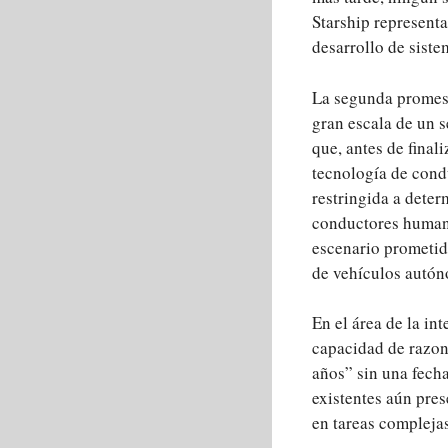
Starship representa
desarrollo de siste
La segunda promesa
gran escala de un s
que, antes de final
tecnología de cond
restringida a dete
conductores humano
escenario prometid
de vehículos autó
En el área de la in
capacidad de razon
años” sin una fecha
existentes aún pre
en tareas compleja