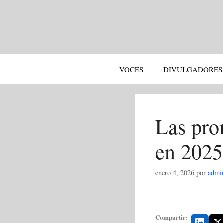
Saltar
al
contenido
VOCES
DIVULGADORES
Las pro
en 2025
enero 4, 2026
por
admi
Compartir: