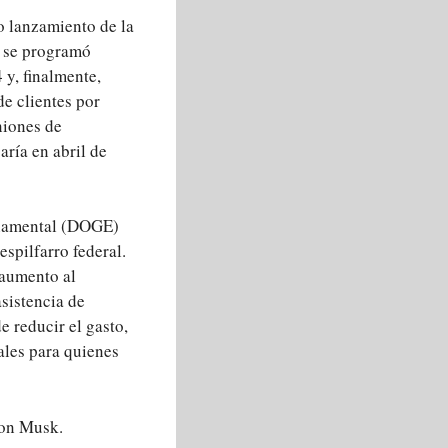
o lanzamiento de la
o se programó
 y, finalmente,
de clientes por
niones de
ría en abril de
ernamental (DOGE)
spilfarro federal.
 aumento al
asistencia de
 reducir el gasto,
ales para quienes
lon Musk.