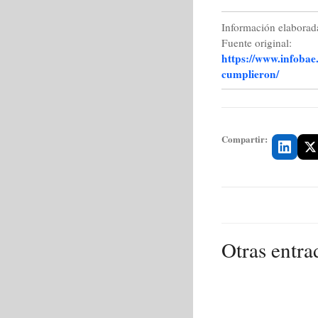
Información elaborada
Fuente original:
https://www.infobae
cumplieron/
Compartir:
Otras entra