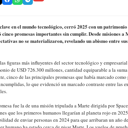
 clave en el mundo tecnológico, cerró 2025 con un patrimoni
jó cinco promesas importantes sin cumplir. Desde misiones a 
ectativas no se materializaron, revelando un abismo entre sus
as figuras más influyentes del sector tecnológico y empresarial
onio de USD 726.300 millones, cantidad equiparable a la suma
nte, cinco de las principales promesas que había marcado como 
incumplidas, lo que evidenció un marcado contraste entre las e
les.
omesa fue la de una misión tripulada a Marte dirigida por Spa
ones que los primeros humanos llegarían al planeta rojo en 202
bilidad de enviar personas en 2024 para que arribaran un año d
ser humano ha estado cerca de pisar Marte. Los vuelos de prueb