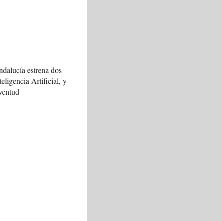
ndalucía estrena dos
teligencia Artificial, y
ventud