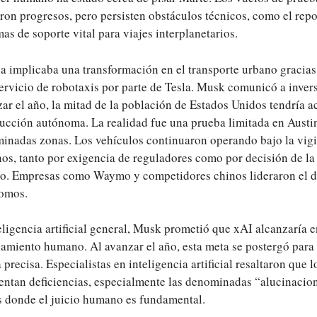
ron progresos, pero persisten obstáculos técnicos, como el repos
mas de soporte vital para viajes interplanetarios.
 implicaba una transformación en el transporte urbano gracias
ervicio de robotaxis por parte de Tesla. Musk comunicó a invers
izar el año, la mitad de la población de Estados Unidos tendría a
ucción autónoma. La realidad fue una prueba limitada en Austin
rminadas zonas. Los vehículos continuaron operando bajo la vigi
s, tanto por exigencia de reguladores como por decisión de la 
o. Empresas como Waymo y competidores chinos lideraron el d
nomos.
teligencia artificial general, Musk prometió que xAI alcanzaría 
amiento humano. Al avanzar el año, esta meta se postergó para
 precisa. Especialistas en inteligencia artificial resaltaron que 
sentan deficiencias, especialmente las denominadas “alucinacio
s donde el juicio humano es fundamental.