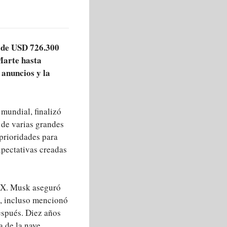
o de USD 726.300
Marte hasta
 anuncios y la
 mundial, finalizó
 de varias grandes
prioridades para
xpectativas creadas
ceX. Musk aseguró
5, incluso mencionó
espués. Diez años
a de la nave