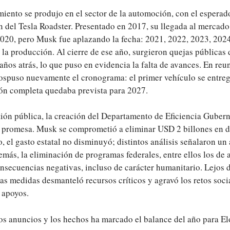
miento se produjo en el sector de la automoción, con el esperad
 del Tesla Roadster. Presentado en 2017, su llegada al mercad
2020, pero Musk fue aplazando la fecha: 2021, 2022, 2023, 2024
 la producción. Al cierre de ese año, surgieron quejas públicas 
ños atrás, lo que puso en evidencia la falta de avances. En reu
ospuso nuevamente el cronograma: el primer vehículo se entrega
ión completa quedaba prevista para 2027.
tión pública, la creación del Departamento de Eficiencia Gub
an promesa. Musk se comprometió a eliminar USD 2 billones en de
, el gasto estatal no disminuyó; distintos análisis señalaron un
demás, la eliminación de programas federales, entre ellos los de 
secuencias negativas, incluso de carácter humanitario. Lejos de
tas medidas desmanteló recursos críticos y agravó los retos soci
 apoyos.
 los anuncios y los hechos ha marcado el balance del año para E