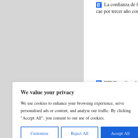
La confianza de
cae por tercer año co
RTVE analiza el 
IA en el Telediario de
We value your privacy
We use cookies to enhance your browsing experience, serve
Categorías
0 NORMAL ACTUALI
personalised ads or content, and analyse our traffic. By clicking
OpenAI y Jony Ive: 
"Accept All", you consent to our use of cookies.
La IA como aliada:
Customise
Reject All
Accept All