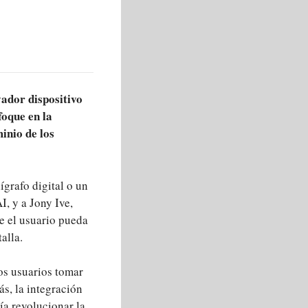
vador dispositivo
foque en la
inio de los
ígrafo digital o un
, y a Jony Ive,
e el usuario pueda
alla.
os usuarios tomar
s, la integración
ía revolucionar la