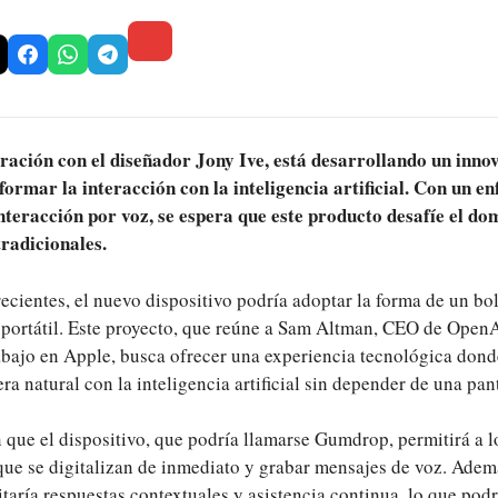
ación con el diseñador Jony Ive, está desarrollando un inno
ormar la interacción con la inteligencia artificial. Con un en
interacción por voz, se espera que este producto desafíe el dom
tradicionales.
recientes, el nuevo dispositivo podría adoptar la forma de un bol
 portátil. Este proyecto, que reúne a Sam Altman, CEO de OpenAI
abajo en Apple, busca ofrecer una experiencia tecnológica dond
ra natural con la inteligencia artificial sin depender de una pant
 que el dispositivo, que podría llamarse Gumdrop, permitirá a l
que se digitalizan de inmediato y grabar mensajes de voz. Ademá
aría respuestas contextuales y asistencia continua, lo que podr