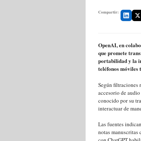
Compartir:
OpenAI, en colabor
que promete transf
portabilidad y la 
teléfonos móviles 
Según filtraciones 
accesorio de audio
conocido por su tr
interactuar de mane
Las fuentes indican
notas manuscritas 
con ChatGPT habilit