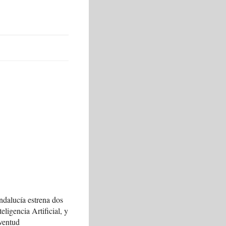
ndalucía estrena dos
teligencia Artificial, y
ventud