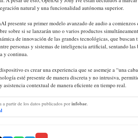
cial. A pesar de esto, OpenAI y Jony Ive están decididos a marcar 
tegración natural y una funcionalidad autónoma superior.
nAI presente su primer modelo avanzado de audio a comienzos
bre sobre si se lanzarán uno o varios productos simultáneament
inámica de innovación de las grandes tecnológicas, que buscan 
entre personas y sistemas de inteligencia artificial, sentando las
a y continua.
 dispositivo es crear una experiencia que se asemeje a “una cab
nología esté presente de manera discreta y no intrusiva, permiti
y asistencia contextual de manera eficiente en tiempo real.
infobae
 a partir de los datos publicados por
.
al