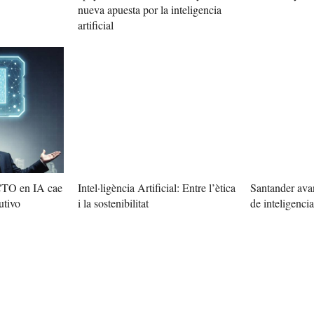
nueva apuesta por la inteligencia
artificial
 CTO en IA cae
Intel·ligència Artificial: Entre l’ètica
Santander avan
utivo
i la sostenibilitat
de inteligencia 