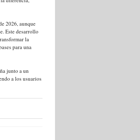
la diferencia,
 de 2026, aunque
e. Este desarrollo
transformar la
 bases para una
aña junto a un
endo a los usuarios