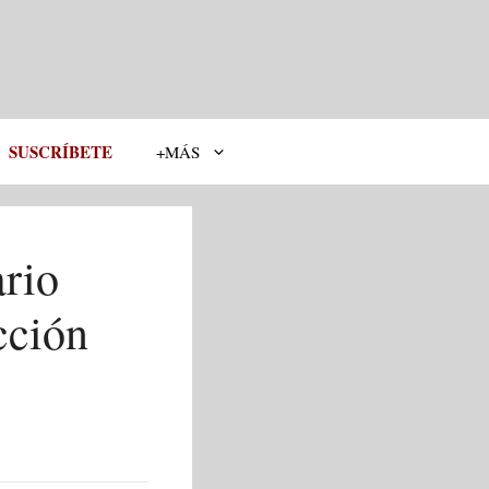
SUSCRÍBETE
+MÁS
ario
cción