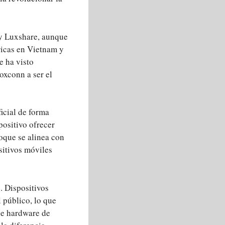
 y Luxshare, aunque
ricas en Vietnam y
e ha visto
oxconn a ser el
ficial de forma
positivo ofrecer
foque se alinea con
sitivos móviles
. Dispositivos
 público, lo que
de hardware de