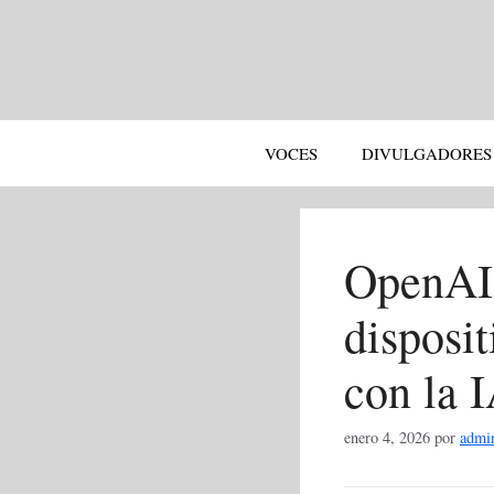
Saltar
al
contenido
VOCES
DIVULGADORES
OpenAI 
disposi
con la 
enero 4, 2026
por
admi