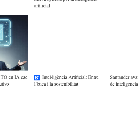
artificial
 CTO en IA cae
Intel·ligència Artificial: Entre
Santander avan
utivo
de inteligencia 
l’ètica i la sostenibilitat