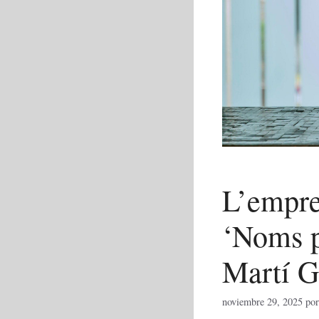
L’empre
‘Noms p
Martí G
noviembre 29, 2025
po