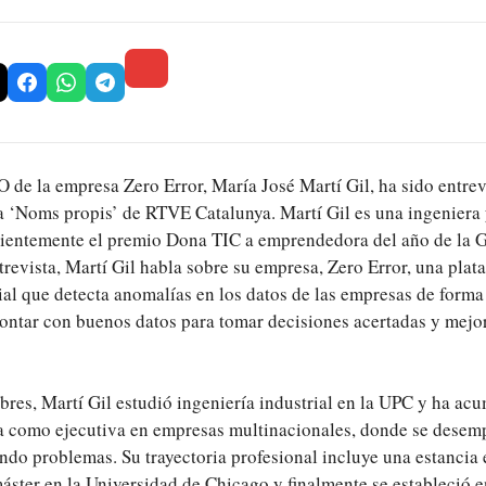
 de la empresa Zero Error, María José Martí Gil, ha sido entre
a ‘Noms propis’ de RTVE Catalunya. Martí Gil es una ingenier
cientemente el premio Dona TIC a emprendedora del año de la G
trevista, Martí Gil habla sobre su empresa, Zero Error, una plat
cial que detecta anomalías en los datos de las empresas de for
contar con buenos datos para tomar decisiones acertadas y mejor
bres, Martí Gil estudió ingeniería industrial en la UPC y ha a
ia como ejecutiva en empresas multinacionales, donde se dese
ndo problemas. Su trayectoria profesional incluye una estancia
áster en la Universidad de Chicago y finalmente se estableció 