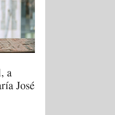
, a
ría José