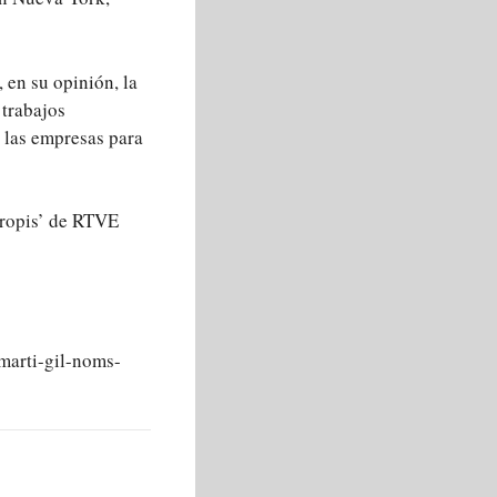
, en su opinión, la
 trabajos
 las empresas para
propis’ de RTVE
arti-gil-noms-