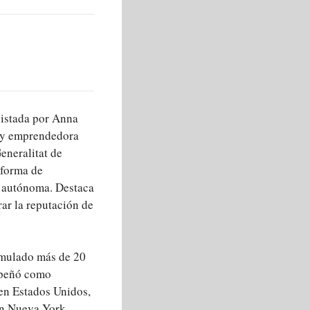
vistada por Anna
a y emprendedora
eneralitat de
aforma de
ma autónoma. Destaca
ar la reputación de
cumulado más de 20
mpeñó como
 en Estados Unidos,
en Nueva York,