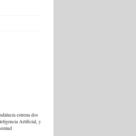
ndalucía estrena dos
teligencia Artificial, y
ventud